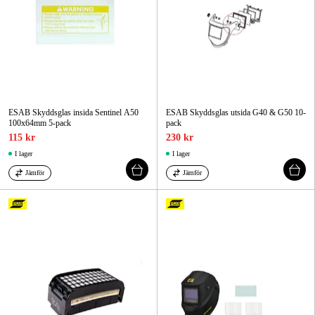
ESAB Skyddsglas insida Sentinel A50
ESAB Skyddsglas utsida G40 & G50 10-
100x64mm 5-pack
pack
115 kr
230 kr
I lager
I lager
Jämför
Jämför