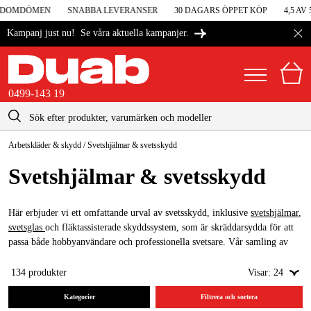
DOMDÖMEN
SNABBA LEVERANSER
30 DAGARS ÖPPET KÖP
4,5 AV 5
Se våra aktuella kampanjer.
Kampanj just nu!
0499-143 19
kontakt@duab.se
0499-143 19
Arbetskläder & skydd
/
Svetshjälmar & svetsskydd
|
Privat
Företag
Sverige
Svetshjälmar & svetsskydd
Danmark
Maskiner & verktyg
Suomi
Här erbjuder vi ett omfattande urval av svetsskydd, inklusive
svetshjälmar
,
Garage & verkstad
svetsglas
och fläktassisterade skyddssystem, som är skräddarsydda för att
Norge
passa både hobbyanvändare och professionella svetsare. Vår samling av
Maskintillbehör & förbrukning
svetshjälmar är noggrant utvalda för att erbjuda bra skydd och komfort
Deutschland
under svetsning. Med avancerade funktioner som auto-mörknande visir
134
produkter
Visar:
24
Arbetskläder & skydd
och justerbar passform, är våra hjälmar designade för att möta de högsta
Kategorier
Filtrera och sortera
säkerhetsstandarderna och förbättra din svetsning.
El & bygg