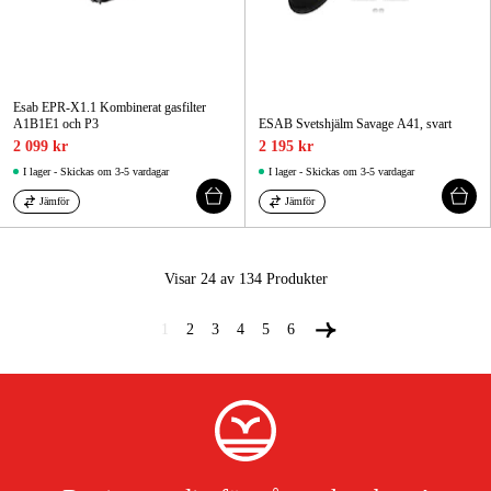
Esab EPR-X1.1 Kombinerat gasfilter
A1B1E1 och P3
ESAB Svetshjälm Savage A41, svart
2 099 kr
2 195 kr
I lager - Skickas om 3-5 vardagar
I lager - Skickas om 3-5 vardagar
Jämför
Jämför
Visar 24 av 134
Produkter
1
2
3
4
5
6