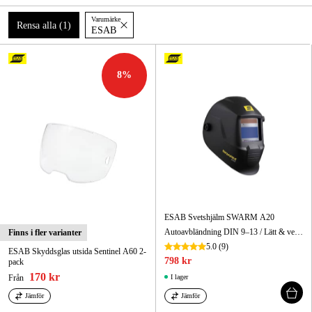
Varumärke
Skog & trädgård
Rensa alla
(
1
)
ESAB
Hem & fritid
8
%
Kampanjer
Varumärken
Artiklar & Guider
Våra varumärken
Kontakt & Öppettider
ESAB Svetshjälm SWARM A20
Autoavbländning DIN 9–13 / Lätt & ventilerad, ingen imma / Batteribytesindikator
Finns i fler varianter
FAQ
5.0
(9)
ESAB Skyddsglas utsida Sentinel A60 2-
798 kr
pack
170 kr
Från
I lager
Jämför
Jämför