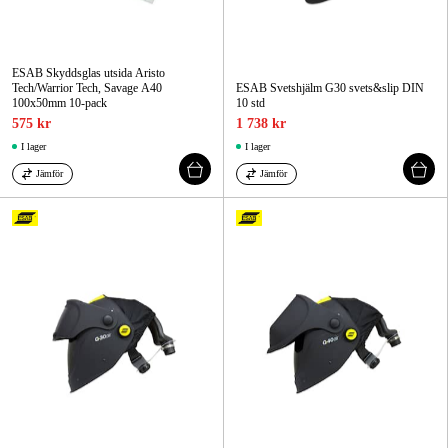
ESAB Skyddsglas utsida Aristo
Tech/Warrior Tech, Savage A40
ESAB Svetshjälm G30 svets&slip DIN
100x50mm 10-pack
10 std
575 kr
1 738 kr
I lager
I lager
Jämför
Jämför