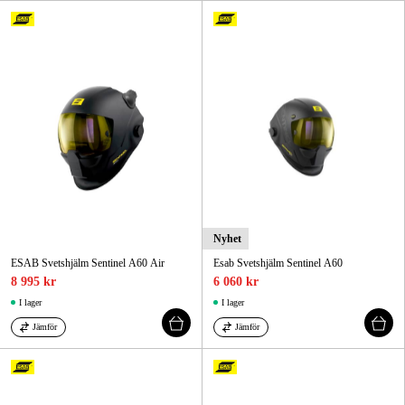
Nyhet
ESAB Svetshjälm Sentinel A60 Air
Esab Svetshjälm Sentinel A60
8 995 kr
6 060 kr
I lager
I lager
Jämför
Jämför