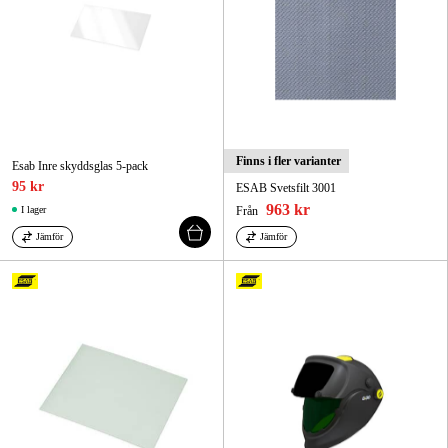
Finns i fler varianter
Esab Inre skyddsglas 5-pack
95 kr
ESAB Svetsfilt 3001
963 kr
I lager
Från
Jämför
Jämför