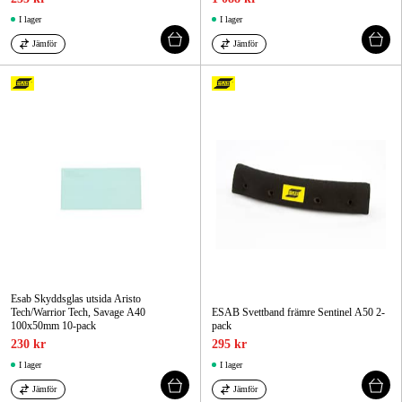
I lager
I lager
Jämför
Jämför
Esab Skyddsglas utsida Aristo
Tech/Warrior Tech, Savage A40
ESAB Svettband främre Sentinel A50 2-
100x50mm 10-pack
pack
230 kr
295 kr
I lager
I lager
Jämför
Jämför