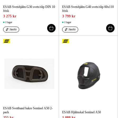
ESAB Svetshjälm G30 svets/slip DIN 10
ESAB Svetshjälm G40 svets/slip 60x110
frisk
frisk
3 275 kr
3 799 kr
I lager
I lager
Jämför
Jämför
ESAB Svettband bakre Sentinel A50 2-
pack
ESAB Hjälmskal Sentinel A50
255 kr
1 088 kr