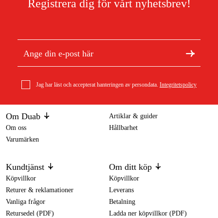
Registrera dig för vårt nyhetsbrev!
Jag har läst och accepterat hanteringen av persondata.
Integritetspolicy
Om Duab
Artiklar & guider
Om oss
Hållbarhet
Varumärken
Kundtjänst
Om ditt köp
Köpvillkor
Köpvillkor
Returer & reklamationer
Leverans
Vanliga frågor
Betalning
Retursedel (PDF)
Ladda ner köpvillkor (PDF)