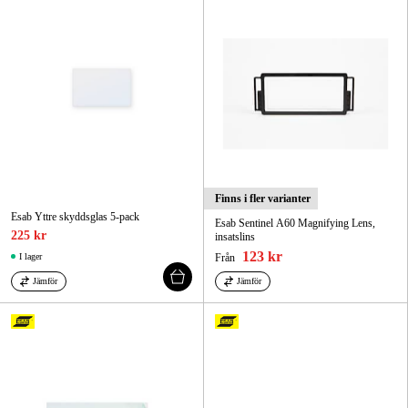
Finns i fler varianter
Esab Yttre skyddsglas 5-pack
Esab Sentinel A60 Magnifying Lens,
225 kr
insatslins
123 kr
I lager
Från
Jämför
Jämför