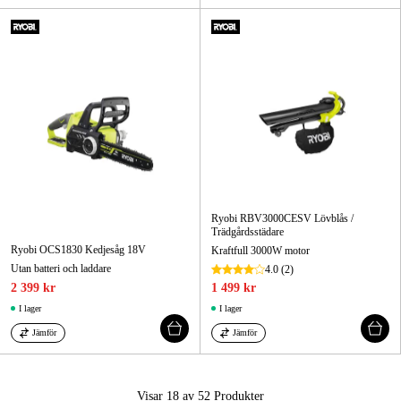
Ryobi RBV3000CESV Lövblås /
Trädgårdsstädare
Ryobi OCS1830 Kedjesåg 18V
Kraftfull 3000W motor
Utan batteri och laddare
4.0
(2)
2 399 kr
1 499 kr
I lager
I lager
Jämför
Jämför
Visar 18 av 52
Produkter