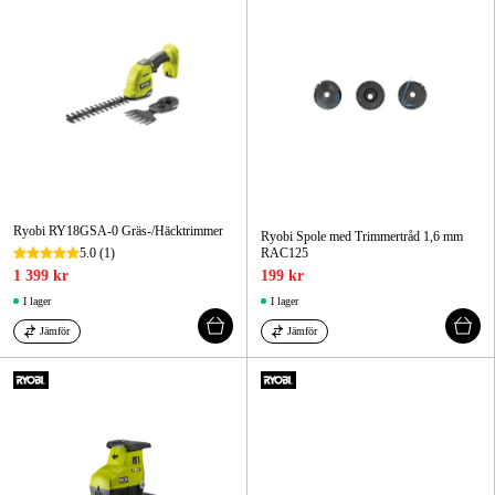
Ryobi RY18GSA-0 Gräs-/Häcktrimmer
Ryobi Spole med Trimmertråd 1,6 mm
5.0
(1)
RAC125
1 399 kr
199 kr
I lager
I lager
Jämför
Jämför