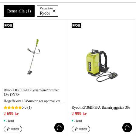
Skog & trädgård
Varumärke
Rensa alla
(
1
)
Ryobi
Hem & fritid
Kampanjer
Varumärken
Artiklar & Guider
Våra varumärken
Ryobi OBC1820B Gräsröjare/trimmer
Kontakt & Öppettider
18v ONE+
Högeffektiv 18V-motor ger optimal kraft för trimning av kraftigt och långt gräs
FAQ
5.0
(1)
Ryobi RY36BP3PA Batteriryggsäck 36v
2 699 kr
2 999 kr
I lager
I lager
Jämför
Jämför