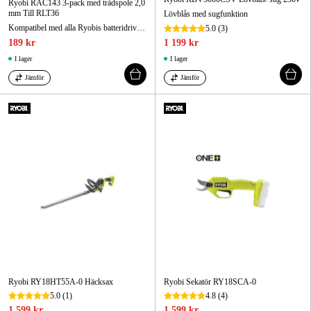
Ryobi RAC143 3-pack med trådspole 2,0
mm Till RLT36
Lövblås med sugfunktion
Kompatibel med alla Ryobis batteridrivna grästrimmers i RLT36 serien
5.0
(3)
189 kr
1 199 kr
I lager
I lager
Jämför
Jämför
Ryobi RY18HT55A-0 Häcksax
Ryobi Sekatör RY18SCA-0
5.0
(1)
4.8
(4)
1 599 kr
1 599 kr