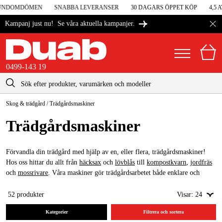
KUNDOMDÖMEN
SNABBA LEVERANSER
30 DAGARS ÖPPET KÖP
4,5 AV
Se våra aktuella kampanjer.
Kampanj just nu!
0499-143 19
kontakt@duab.se
0499-143 19
Skog & trädgård
/
Trädgårdsmaskiner
|
Privat
Företag
Sverige
Trädgårdsmaskiner
Danmark
Maskiner & verktyg
Suomi
Förvandla din trädgård med hjälp av en, eller flera, trädgårdsmaskiner!
Garage & verkstad
Hos oss hittar du allt från
häcksax
och
lövblås
till
kompostkvarn
,
jordfräs
Norge
och
mossrivare
. Våra maskiner gör trädgårdsarbetet både enklare och
Maskintillbehör & förbrukning
roligare. Är kanske en
batteridriven lövblås
din nästa investering?
Deutschland
52
produkter
Visar:
24
Arbetskläder & skydd
Kategorier
Filtrera och sortera
El & bygg