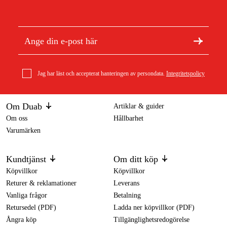
Jag har läst och accepterat hanteringen av persondata.
Integritetspolicy
Om Duab
Artiklar & guider
Om oss
Hållbarhet
Varumärken
Kundtjänst
Om ditt köp
Köpvillkor
Köpvillkor
Returer & reklamationer
Leverans
Vanliga frågor
Betalning
Retursedel (PDF)
Ladda ner köpvillkor (PDF)
Ångra köp
Tillgänglighetsredogörelse