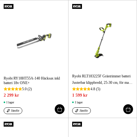
Ryobi RLT183225F Grästrimmer batteri
Ryobi RY18HT55A-140 Häcksax inkl
Justerbar klippbredd, 25-30 cm, för maximal mångsidighet i långt och blött gräs
batteri 18v ONE+
5.0
(2)
4.8
(5)
2 299 kr
1 599 kr
I lager
I lager
Jämför
Jämför