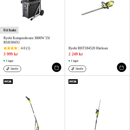
Fri frakt
Ryobi Kompostkvarn 3000W 55l
RSH3045U
4.0
(1)
Ryobi RHT184520 Häcksax
3 999 kr
2 249 kr
I lager
I lager
Jämför
Jämför