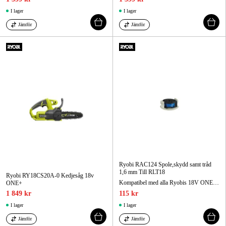
I lager
I lager
Jämför
Jämför
Ryobi RAC124 Spole,skydd samt tråd
1,6 mm Till RLT18
Ryobi RY18CS20A-0 Kedjesåg 18v
Kompatibel med alla Ryobis 18V ONE+ grästrimmer och Hybrid grästrimmer.
ONE+
1 849 kr
115 kr
I lager
I lager
Jämför
Jämför