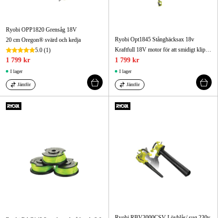
Ryobi OPP1820 Grensåg 18V
Ryobi Opt1845 Stånghäcksax 18v
20 cm Oregon® svärd och kedja
Kraftfull 18V motor för att smidigt klippa häckar och tjockare grenar
5.0
(1)
1 799 kr
1 799 kr
I lager
I lager
Jämför
Jämför
Ryobi RBV3000CSV Lövblås/ sug 230v