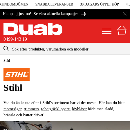
 KUNDOMDÖMEN
SNABBA LEVERANSER
30 DAGARS ÖPPET KÖP
4,5 
Se våra aktuella kampanjer.
Kampanj just nu!
0499-143 19
kontakt@duab.se
0499-143 19
Stihl
|
Privat
Företag
Sverige
Danmark
Maskiner & verktyg
Stihl
Suomi
Garage & verkstad
Norge
Maskintillbehör & förbrukning
Vad du än är ute efter i Stihl's sortiment har vi det mesta. Här kan du hitta
motorsågar
,
trimmers
,
robotgräsklippare
,
lövblåsar
både med sladd,
Deutschland
Arbetskläder & skydd
bränsle och batteridrivet!
El & bygg
Vi har också ett gediget utbud av reservdelar och tillbehör.