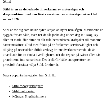
Stihl
Stihl är en av de ledande tillverkarna av motorsågar och
skogsmaskiner med den första versionen av motorsågen utvecklad
redan 1926.
Stihl är för dig som hellre byter kedjan än byter hela sågen. Maskinerna är
byggda för att hålla, även när de får jobba dag ut och dag in i skog, sly
eller tät mark. Här hittar du allt från bensindrivna kraftpaket till moderna
batterimaskiner, alltid med fokus på driftsäkerhet, servicevänlighet och
tillgång på reservdelar. Stihls verktyg är inte överkonstruerade, de är
utvecklade för att funka i verkligheten, när det regnar på tvären eller när
granrötterna inte samarbetar. Det är därför både entreprenörer och
yrkesfolk fortsätter välja Stihl, år efter år.
Några populära kategorier från STIHL:
Stihl robotgräsklippare
Stihl motorsågar
Röjsågar & gräs­trimmers