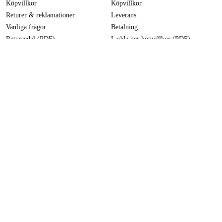
Köpvillkor
Köpvillkor
Returer & reklamationer
Leverans
Vanliga frågor
Betalning
Retursedel (PDF)
Ladda ner köpvillkor (PDF)
Ångra köp
Tillgänglighetsredogörelse
Kontakt & information
Öppettider
kontakt@duab.se
Södra Vägen 3
383 34 Mönsterås
Integritet
Integritetspolicy
Cookies