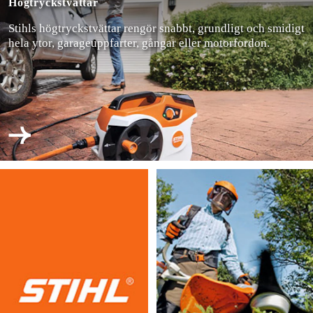
Högtrycks­tvättar
Skog & trädgård
Stihls högtryckstvättar rengör snabbt, grundligt och smidigt
hela ytor, garageuppfarter, gångar eller motorfordon.
Hem & fritid
Kampanjer
Varumärken
Artiklar & Guider
Våra varumärken
Kontakt & Öppettider
FAQ