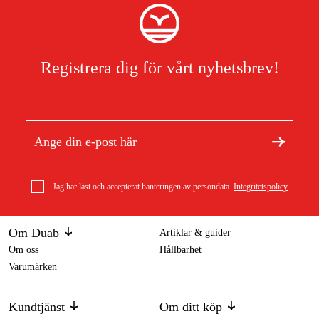
Registrera dig för vårt nyhetsbrev!
Jag har läst och accepterat hanteringen av persondata.
Integritetspolicy
Om Duab
Artiklar & guider
Om oss
Hållbarhet
Varumärken
Kundtjänst
Om ditt köp