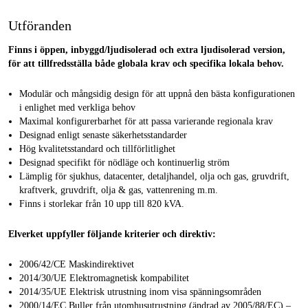
Utföranden
Finns i öppen, inbyggd/ljudisolerad och extra ljudisolerad version,
för att tillfredsställa både globala krav och specifika lokala behov.
Modulär och mångsidig design för att uppnå den bästa konfigurationen
i enlighet med verkliga behov
Maximal konfigurerbarhet för att passa varierande regionala krav
Designad enligt senaste säkerhetsstandarder
Hög kvalitetsstandard och tillförlitlighet
Designad specifikt för nödläge och kontinuerlig ström
Lämplig för sjukhus, datacenter, detaljhandel, olja och gas, gruvdrift,
kraftverk, gruvdrift, olja & gas, vattenrening m.m.
Finns i storlekar från 10 upp till 820 kVA.
Elverket uppfyller följande kriterier och direktiv:
2006/42/CE Maskindirektivet
2014/30/UE Elektromagnetisk kompabilitet
2014/35/UE Elektrisk utrustning inom visa spänningsområden
2000/14/EC Buller från utomhusutrustning (ändrad av 2005/88/EC) –