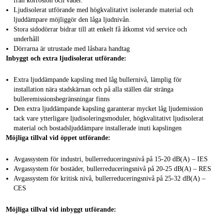
från korrosion och väder.
Ljudisolerat utförande med högkvalitativt isolerande material och
ljuddämpare möjliggör den låga ljudnivån.
Stora sidodörrar bidrar till att enkelt få åtkomst vid service och
underhåll
Dörrarna är utrustade med låsbara handtag
Inbyggt och extra ljudisolerat utförande:
Extra ljuddämpande kapsling med låg bullernivå, lämplig för
installation nära stadskärnan och på alla ställen där stränga
bulleremissionsbegränsningar finns
Den extra ljuddämpande kapsling garanterar mycket låg ljudemission
tack vare ytterligare ljudisoleringsmoduler, högkvalitativt ljudisolerat
material och bostadsljuddämpare installerade inuti kapslingen
Möjliga tillval vid öppet utförande:
Avgassystem för industri, bullerreduceringsnivå på 15-20 dB(A) – IES
Avgassystem för bostäder, bullerreduceringsnivå på 20-25 dB(A) – RES
Avgassystem för kritisk nivå, bullerreduceringsnivå på 25-32 dB(A) –
CES
Möjliga tillval vid inbyggt utförande: