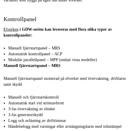
varianter som byggs på egen bas under elverket.
Kontrollpanel
Elverken
i GDW-serien kan levereras med flera olika typer av
kontrollpaneler:
Manuell fjärrstartspanel – MRS
Automatisk kontrollpanel – ACP
Modulär parallellpanel – MPP (endast vissa modeller)
Manuell fjärrstartspanel – MRS
Manuell fjärrstartspanel monterad på elverket med övervakning, driftlarm
samt skydd.
Manuell och fjärrstartskontroll
Automatisk start vid strömavbrott
3-fas övervakning av elnätet
3-fas generatorskydd
Logg och avläsning av drifttimmar
Händelselogg med varningar eller avstängningslarm med tidsstämpel