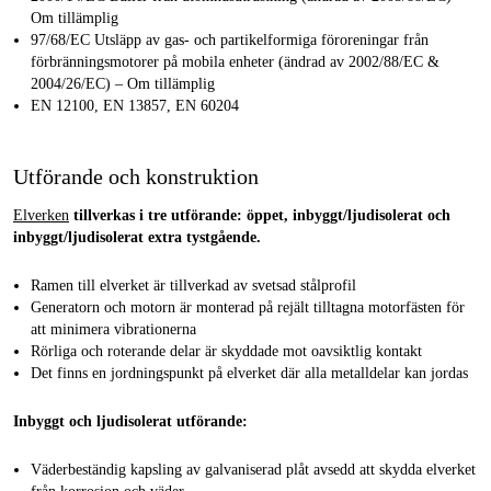
Om tillämplig
97/68/EC Utsläpp av gas- och partikelformiga föroreningar från
förbränningsmotorer på mobila enheter (ändrad av 2002/88/EC &
2004/26/EC) – Om tillämplig
EN 12100, EN 13857, EN 60204
Utförande och konstruktion
Elverken
tillverkas i tre utförande: öppet, inbyggt/ljudisolerat och
inbyggt/ljudisolerat extra tystgående.
Ramen till elverket är tillverkad av svetsad stålprofil
Generatorn och motorn är monterad på rejält tilltagna motorfästen för
att minimera vibrationerna
Rörliga och roterande delar är skyddade mot oavsiktlig kontakt
Det finns en jordningspunkt på elverket där alla metalldelar kan jordas
Inbyggt och ljudisolerat utförande:
Väderbeständig kapsling av galvaniserad plåt avsedd att skydda elverket