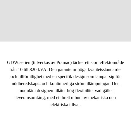
Skog & trädgård
Hem & fritid
19-9-2023
Skriven av: Johan Petersson
Kampanjer
Foto: Mathias Stockhaus
Varumärken
GDW-serien (tillverkas av Pramac) täcker ett stort effektområde
Artiklar & Guider
från 10 till 820 kVA. Den garanterar höga kvalitetsstandarder
Våra varumärken
och tillförlitlighet med en specifik design som lämpar sig för
nödberedskaps- och kontinuerliga strömtillämpningar. Den
Kontakt & Öppettider
modulära designen tillåter hög flexibilitet vad gäller
leveransomfång, med ett brett utbud av mekaniska och
FAQ
elektriska tillval.