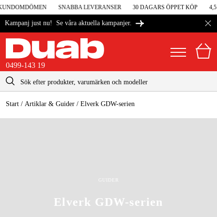
 KUNDOMDÖMEN
SNABBA LEVERANSER
30 DAGARS ÖPPET KÖP
4,5 
Se våra aktuella kampanjer.
Kampanj just nu!
0499-143 19
kontakt@duab.se
0499-143 19
|
Privat
Företag
Sverige
Start
 / 
Artiklar & Guider
 / 
Elverk GDW-serien
Danmark
Maskiner & verktyg
Suomi
Garage & verkstad
Norge
Maskintillbehör & förbrukning
GUIDER
Deutschland
Arbetskläder & skydd
Elverk GDW-serien
El & bygg