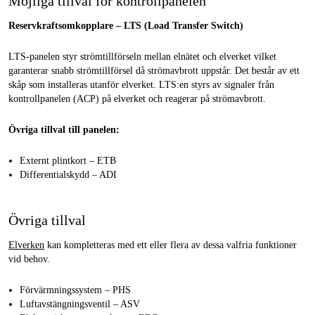
Möjliga tillval för kontrollpanelen
Reservkraftsomkopplare – LTS (Load Transfer Switch)
LTS-panelen styr strömtillförseln mellan elnätet och elverket vilket
garanterar snabb strömtillförsel då strömavbrott uppstår. Det består av ett
skåp som installeras utanför elverket. LTS:en styrs av signaler från
kontrollpanelen (ACP) på elverket och reagerar på strömavbrott.
Övriga tillval till panelen:
Externt plintkort – ETB
Differentialskydd – ADI
Övriga tillval
Elverken
kan kompletteras med ett eller flera av dessa valfria funktioner
vid behov.
Förvärmningssystem – PHS
Luftavstängningsventil – ASV