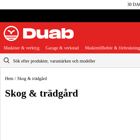
30 DA
Maskiner & verktyg
Garage & verkstad
Maskintillbehör & förbrukning
Varukorg
Hem
/
Skog & trädgård
Skog & trädgård