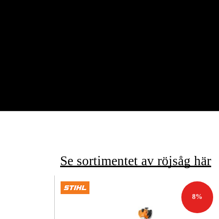
Se sortimentet av röjsåg här
8
%