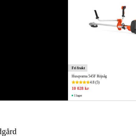
Fri frakt
Husqvarna 545F Röjsåg
4.8
(5)
10 028 kr
I lager
dgård