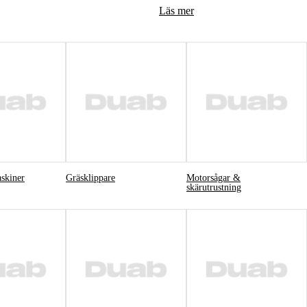
Läs mer
Skog & Träd
skiner
Gräsklippare
Motorsågar &
skärutrustning