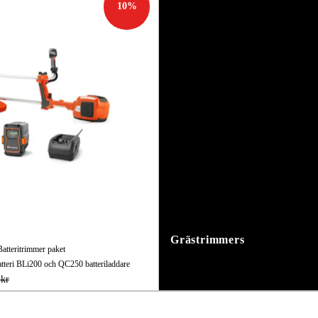
10
%
Grästrimmers
tteritrimmer paket
atteri BLi200 och QC250 batteriladdare
 kr