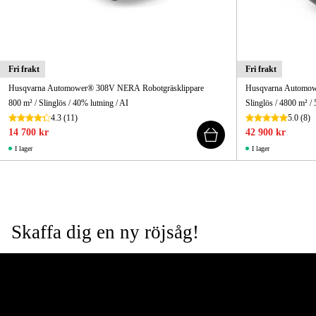
Fri frakt
Fri frakt
Husqvarna Automower® 308V NERA Robotgräsklippare
Husqvarna Automow
800 m² / Slinglös / 40% lutning / AI
Slinglös / 4800 m² /
4.3
(11)
5.0
(8)
14 700 kr
42 900 kr
I lager
I lager
Skaffa dig en ny röjsåg!