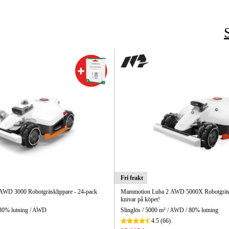
Fri frakt
WD 3000 Robotgräsklippare - 24-pack
Mammotion Luba 2 AWD 5000X Robotgräskl
knivar på köpet!
/ 80% lutning / AWD
Slinglös / 5000 m² / AWD / 80% lutning
4.5
(66)