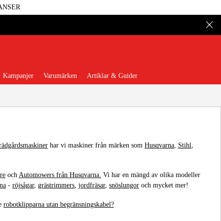
ANSER
Kampanjer
Varumärken
Artiklar & Guider
trädgårdsmaskiner
har vi maskiner från märken som
Husqvarna
,
Stihl
,
 Verktyg
Garage & Verkstad
re
och
Automowers från Husqvarna.
Vi har en mängd av olika modeller
na
-
röjsågar
,
grästrimmers
,
jordfräsar
,
snöslungor
och mycket mer!
illbehör & Förbrukning
te
robotklipparna utan begränsningskabel?
äder & Skydd
El & Bygg