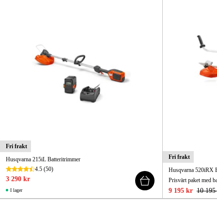
Fri frakt
Fri frakt
Husqvarna 215iL Batteritrimmer
4.5
(50)
Husqvarna 520iRX Ba
3 290 kr
Prisvärt paket med b
9 195 kr
10 195
I lager