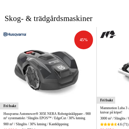
Skog- & trädgårdsmaskiner
45
%
Fri frakt
Fri frakt
Mammotion Luba 3 A
knivar på köpet!
Husqvarna Automower® 305E NERA Robotgräsklippare - 900
m² systematiskt / Slinglös EPOS™ / EdgeCut / 30% lutning
3000 m² / Slinglös 
900 m² / Slinglös / 30% lutning / Kantklippning
4.6
(71)