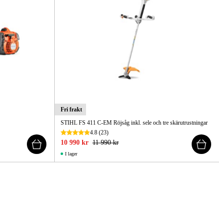
Fri frakt
STIHL FS 411 C-EM Röjsåg inkl. sele och tre skärutrustningar
4.8
(23)
10 990 kr
11 990 kr
I lager