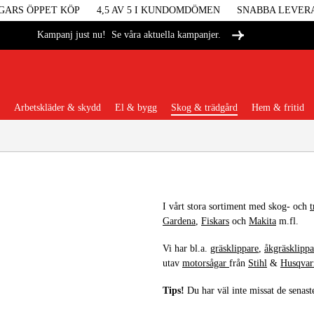
GARS ÖPPET KÖP
4,5 AV 5 I KUNDOMDÖMEN
SNABBA LEVER
Se våra aktuella kampanjer.
Kampanj just nu!
Arbetskläder & skydd
El & bygg
Skog & trädgård
Hem & fritid
Populära kategorier
I vårt stora sortiment med skog- och
Gardena
,
Fiskars
och
Makita
m.fl.
Maskiner &
Vi har bl.a.
gräsklippare
,
åkgräsklippa
utav
motorsågar
från
Stihl
&
Husqvar
Maskint
Tips!
Du har väl inte missat de senas
Arbetskl