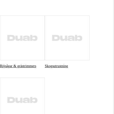
gård
Hem & Fritid
Kampanjer
Röjsågar & grästrimmers
Skogsutrustning