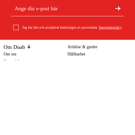
Jag har läst och accepterat hanteringen av persondata.
Integritetspolicy
Om Duab
Artiklar & guider
Om oss
Hållbarhet
Varumärken
Kronan Gårdspump komplett med sugkit
6 395 kr
Kundtjänst
Om ditt köp
Köpvillkor
Köpvillkor
Returer & reklamationer
Leverans
Vanliga frågor
Betalning
Retursedel (PDF)
Ladda ner köpvillkor (PDF)
Ångra köp
Tillgänglighetsredogörelse
Kontakt & information