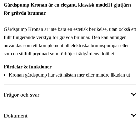
Gårdspump Kronan är en elegant, klassisk modell i gjutjärn
Användningsnivå
:
Semiproffs
för grävda brunnar.
Gårdspump Kronan är inte bara en estetisk berikelse, utan också ett
fullt fungerande verktyg för grävda brunnar. Den kan antingen
användas som ett komplement till elektriska brunnspumpar eller
som en stilfull prydnad som förhöjer trädgårdens flotthet
Fördelar & funktioner
Kronan gårdspump har sett nästan mer eller mindre likadan ut
sedan tillverkningen startade i början av1900-talet
Ger en charmigt känsla till sommarstugan eller hemmet
Frågor och svar
Levereras komplett med sugkit som inkluderar alla nödvändiga
tillbehör för en enkel installation
Dokument
Har en max sughöjd på cirka 7 meter
Övrig info
Övrig info
Medföljande tillbehör