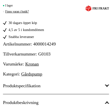
I lager
FRI FRAKT
Finns varan i butik?
30 dagars öppet köp
4,5 av 5 i kundomdömen
Snabba leveranser
Artikelnummer
:
4000014249
Tillverkarnummer
:
G0103
Varumärke
:
Kronan
Kategori
:
Gårdspump
Produktspecifikation
Användningstyp
:
Lantbruk & skog, Hem & fritid
Produktbeskrivning
Användningsområde
:
Vattenhantering