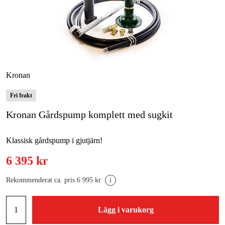
Skog & trädgård
Hem & fritid
Kampanjer
Kronan
Varumärken
Fri frakt
Kronan Gårdspump komplett med sugkit
Artiklar & Guider
Våra varumärken
Klassisk gårdspump i gjutjärn!
Kontakt & Öppettider
6 395 kr
FAQ
Rekommenderat ca. pris 6 995 kr
i
Lägg i varukorg