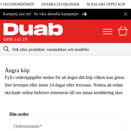
 5 I KUNDOMDÖMEN
SNABBA LEVERANSER
30 DAGARS ÖPPET KÖP
Se våra aktuella kampanjer.
Kampanj just nu!
0499-143 19
kontakt@duab.se
0499-143 19
|
Privat
Företag
Sverige
Ångra köp
Danmark
Fyll i orderuppgifter nedan för att ångra ditt köp vilken kan göras
Maskiner & verktyg
före leverans eller inom 14 dagar efter leverans. Notera att redan
Suomi
Garage & verkstad
skickade ordrar behöver returneras till oss innan kreditering sker.
Norge
Maskintillbehör & förbrukning
Deutschland
Anledning till avbeställning
Din order
Arbetskläder & skydd
Ordernummer*
El & bygg