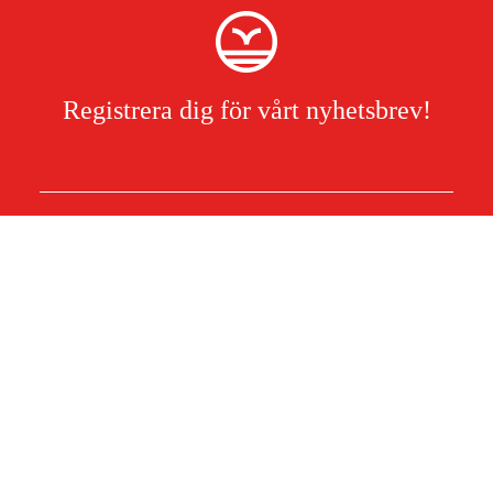
Registrera dig för vårt nyhetsbrev!
Jag har läst och accepterat hanteringen av persondata.
Integritetspolicy
Om Duab
Artiklar & guider
Om oss
Hållbarhet
Varumärken
Kundtjänst
Om ditt köp