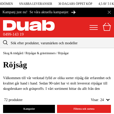
DÖMEN
SNABBA LEVERANSER
30 DAGARS ÖPPET KÖP
4,5 AV 5 I 
Se våra aktuella kampanjer.
Kampanj just nu!
0499-143 19
kontakt@duab.se
0499-143 19
Skog & trädgård
/
Röjsågar & grästrimmers
/
Röjsågar
|
Privat
Företag
Sverige
Röjsåg
Danmark
Maskiner & verktyg
Suomi
Välkommen till vår verkstad fylld av olika sorter röjsåg där erfarenhet och
Garage & verkstad
kvalitet går hand i hand. Sedan 90-talet har vi stolt levererat röjsågar till
Norge
skogsbrukare och gräsproffs. I vårt sortiment hittar du allt från den
Maskintillbehör & förbrukning
kraftfulla
Stihl röjsågen
, känd för sin pålitlighet, till
Husqvarna röjsågen
,
Deutschland
som står för svensk kvalitet och innovation. För dig som söker prisvärd
72
produkter
Visar:
24
Arbetskläder & skydd
effektivitet erbjuder vi även
Makita
&
Ryobi
röjsågar, perfekta för både
Kategorier
Filtrera och sortera
hemmabruk och mer krävande uppgifter.
El & bygg