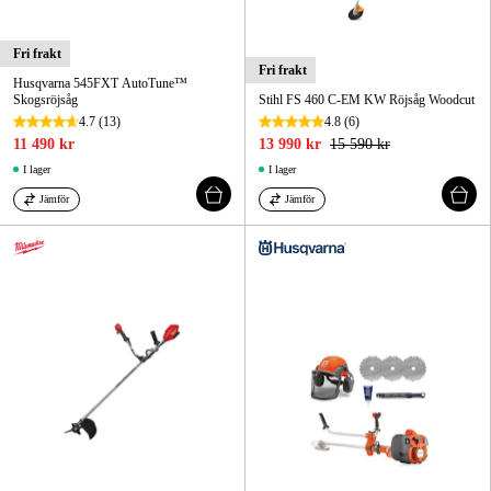
Fri frakt
Fri frakt
Husqvarna 545FXT AutoTune™
Skogsröjsåg
Stihl FS 460 C-EM KW Röjsåg Woodcut
4.7
(13)
4.8
(6)
11 490 kr
13 990 kr
15 590 kr
I lager
I lager
Jämför
Jämför