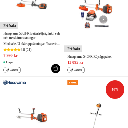
Fri frakt
Husqvarna 535iFR Batteriröjsåg inkl. sele
och tre skärutrustningar
Med sele / 3 skäruppsättningar / batteriröjsåg
Fri frakt
4.8
(21)
7 990 kr
Husqvarna 545FR Röjsågspaket
11 095 kr
I lager
Jämför
Jämför
10
%