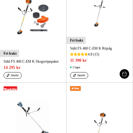
Fri frakt
Stihl FS 460 C-EM K Röjsåg
Fri frakt
4.8
(15)
11 390 kr
Stihl FS 460 C-EM K Skogsröjarpaket
14 295 kr
I lager
Jämför
Jämför