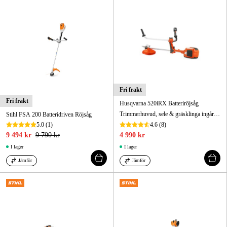
Fri frakt
Fri frakt
Husqvarna 520iRX Batteriröjsåg
Trimmerhuvud, sele & gräsklinga ingår / 3,8kg / tystgående
Stihl FSA 200 Batteridriven Röjsåg
5.0
(1)
4.6
(8)
9 494 kr
9 790 kr
4 990 kr
I lager
I lager
Jämför
Jämför