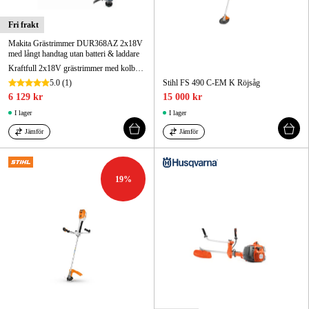
Fri frakt
Makita Grästrimmer DUR368AZ 2x18V
med långt handtag utan batteri & laddare
Kraftfull 2x18V grästrimmer med kolborstfri motor och sidohandtag.
5.0
(1)
Stihl FS 490 C-EM K Röjsåg
6 129 kr
15 000 kr
I lager
I lager
Jämför
Jämför
19
%