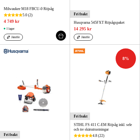
Milwaukee M18 FBCU-0 Röjsåg
Fri frakt
5.0
(2)
4 749 kr
Husqvarna 545FXT Röjsågspaket
14 295 kr
I lager
Jämför
Jämför
8
%
Fri frakt
STIHL FS 411 C-EM Röjsåg inkl. sele
och tre skärutrustningar
Fri frakt
4.8
(22)