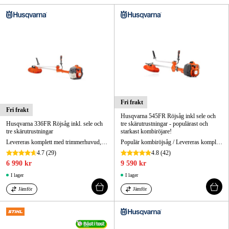
Skog & trädgård
Hem & fritid
Kampanjer
Varumärken
Fri frakt
Fri frakt
Artiklar & Guider
Husqvarna 545FR Röjsåg inkl sele och
Husqvarna 336FR Röjsåg inkl. sele och
tre skärutrustningar - populärast och
tre skärutrustningar
starkast kombiröjare!
Våra varumärken
Levereras komplett med trimmerhuvud, gräsklinga & sågklinga.
Populär kombiröjsåg / Levereras komplett / Ett säkert val för krävande röjningsarbete
4.7
(29)
4.8
(42)
Kontakt & Öppettider
6 990 kr
9 590 kr
I lager
I lager
FAQ
Jämför
Jämför