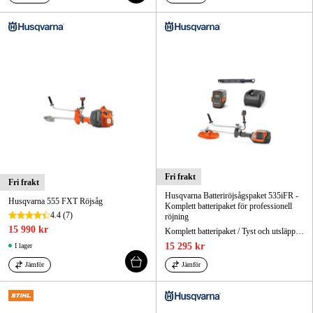
Fri frakt
Fri frakt
Husqvarna Batteriröjsågspaket 535iFR -
Husqvarna 555 FXT Röjsåg
Komplett batteripaket för professionell
4.4
(7)
röjning
15 990 kr
Komplett batteripaket / Tyst och utsläppsfri drift / Klar för gräs, sly och lätt skogsröjning
15 295 kr
I lager
Jämför
Jämför