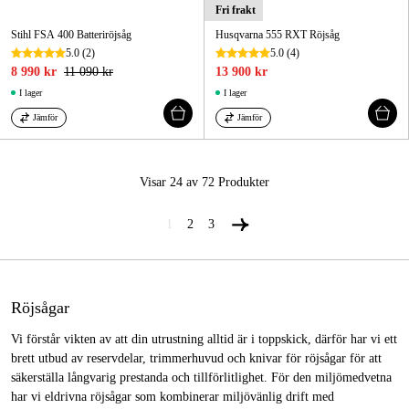
Fri frakt
Stihl FSA 400 Batteriröjsåg
Husqvarna 555 RXT Röjsåg
5.0
(2)
5.0
(4)
8 990 kr
11 090 kr
13 900 kr
I lager
I lager
Jämför
Jämför
Visar 24 av 72
Produkter
1
2
3
Röjsågar
Vi förstår vikten av att din utrustning alltid är i toppskick, därför har vi ett
brett utbud av reservdelar, trimmerhuvud och knivar för röjsågar för att
säkerställa långvarig prestanda och tillförlitlighet. För den miljömedvetna
har vi eldrivna röjsågar som kombinerar miljövänlig drift med