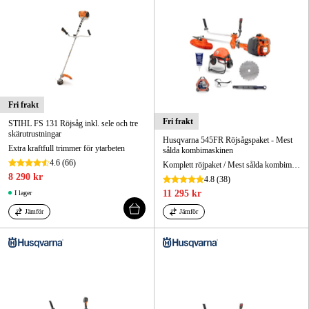
Fri frakt
Fri frakt
STIHL FS 131 Röjsåg inkl. sele och tre
skärutrustningar
Husqvarna 545FR Röjsågspaket - Mest
Extra kraftfull trimmer för ytarbeten
sålda kombimaskinen
4.6
(66)
Komplett röjpaket / Mest sålda kombimaskinen / Redo att användas direkt
8 290 kr
4.8
(38)
11 295 kr
I lager
Jämför
Jämför