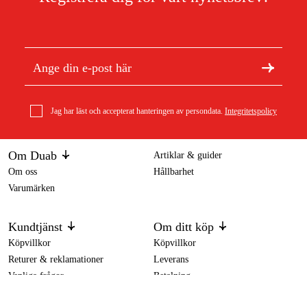
Jag har läst och accepterat hanteringen av persondata.
Integritetspolicy
Om Duab
Artiklar & guider
Om oss
Hållbarhet
Varumärken
Kundtjänst
Om ditt köp
Köpvillkor
Köpvillkor
Returer & reklamationer
Leverans
Vanliga frågor
Betalning
Retursedel (PDF)
Ladda ner köpvillkor (PDF)