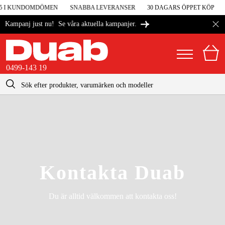
 5 I KUNDOMDÖMEN
SNABBA LEVERANSER
30 DAGARS ÖPPET KÖP
Se våra aktuella kampanjer.
Kampanj just nu!
0499-143 19
kontakt@duab.se
0499-143 19
|
Privat
Företag
Sverige
Danmark
Maskiner & verktyg
Suomi
Garage & verkstad
Kontakta Duab
Norge
Maskintillbehör & förbrukning
Deutschland
Du är alltid välkommen att kontakta oss!
Arbetskläder & skydd
El & bygg