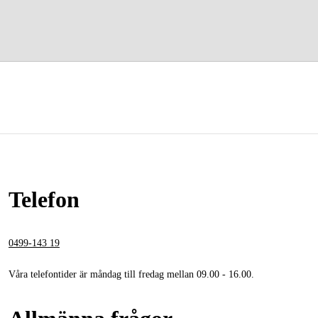
Skog & trädgård
Hem & fritid
Kampanjer
Varumärken
Artiklar & Guider
Våra varumärken
Telefon
Kontakt & Öppettider
FAQ
0499-143 19
Våra telefontider är måndag till fredag mellan 09.00 - 16.00.