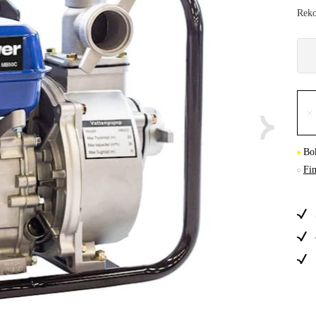
Reko
Skog & Träd
×
Bok
Fin