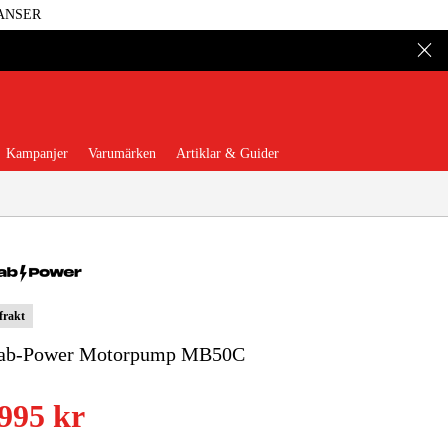
ANSER
Kampanjer
Varumärken
Artiklar & Guider
 frakt
 Verktyg
Garage & Verkstad
ab-Power Motorpump MB50C
illbehör & Förbrukning
 995 kr
äder & Skydd
El & Bygg