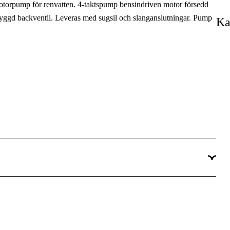
orpump för renvatten. 4-taktspump bensindriven motor försedd
Saltvatten, Sötvatten, Smutsvatten
byggd backventil. Leveras med sugsil och slanganslutningar. Pump
Ka
163 cm³
Bensin 4-takt
26 m
8 m
600 l/m
3.6 l
Lantbruk & skog, Bygg & fastighet