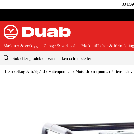
30 DA
Maskiner & verktyg
Garage & verkstad
Maskintillbehör & förbrukning
Varukorg
Hem
/
Skog & trädgård
/
Vattenpumpar
/
Motordrivna pumpar
/
Bensindriv