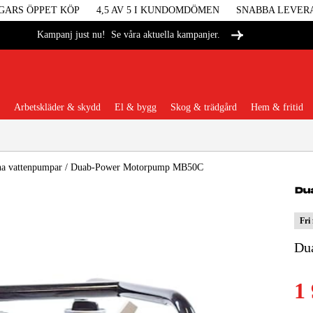
GARS ÖPPET KÖP
4,5 AV 5 I KUNDOMDÖMEN
SNABBA LEVER
Se våra aktuella kampanjer.
Kampanj just nu!
Arbetskläder & skydd
El & bygg
Skog & trädgård
Hem & fritid
Populära kategorier
na vattenpumpar
/
Duab-Power Motorpump MB50C
Fri
Maskiner &
Du
Maskint
1
Arbetskl