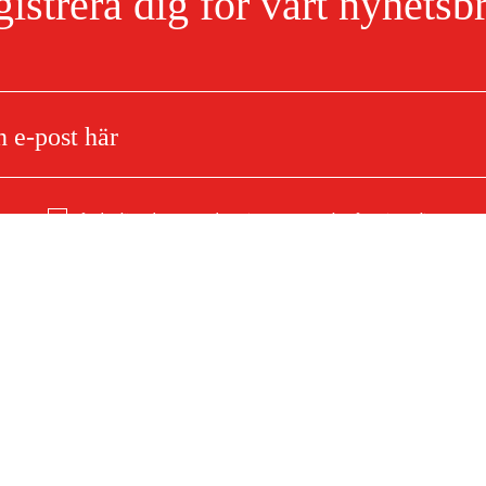
istrera dig för vårt nyhetsb
Jag har läst och accepterat hanteringen av persondata.
Integritetspolicy
orpump MB50C
Om ditt köp
Köpvillkor
mationer
Leverans
Betalning
F)
Ladda ner köpvillkor (PDF)
Tillgänglighetsredogörelse