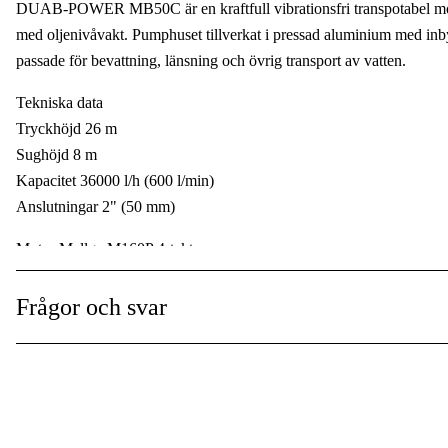
DUAB-POWER MB50C är en kraftfull vibrationsfri transpotabel mot
Vattenpump för
:
med oljenivåvakt. Pumphuset tillverkat i pressad aluminium med in
passade för bevattning, länsning och övrig transport av vatten.
Cylindervolym
:
Tekniska data
Drivkälla
:
Tryckhöjd 26 m
Maximal lyfthöjd
:
Sughöjd 8 m
Kapacitet 36000 l/h (600 l/min)
Maximal sughöjd
:
Anslutningar 2" (50 mm)
Maximalt vattenflöde
:
Motor Mellga M160P 4-takt
Effekt 5,5 hk
Tankvolym
:
Varvtal 3000 r/min
Frågor och svar
Användningstyp
:
Cylindervolym 163 cc
Antal cylindrar 1 st
Visa mer
Kylning Luftkyld
Typ av start Handstart
Oljenivåvakt Ja