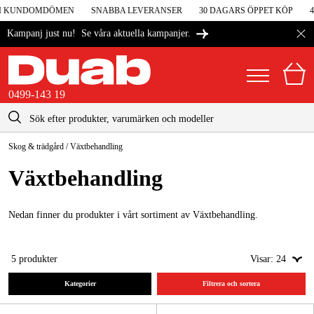
 I KUNDOMDÖMEN
SNABBA LEVERANSER
30 DAGARS ÖPPET KÖP
4,
Se våra aktuella kampanjer.
Kampanj just nu!
0499-143 19
kontakt@duab.se
0499-143 19
Skog & trädgård
/
Växtbehandling
|
Privat
Företag
Sverige
Växtbehandling
Danmark
Maskiner & verktyg
Suomi
Nedan finner du produkter i vårt sortiment av Växtbehandling.
Garage & verkstad
Norge
Maskintillbehör & förbrukning
5
produkter
Visar:
24
Deutschland
Arbetskläder & skydd
Kategorier
Filtrera och sortera
El & bygg