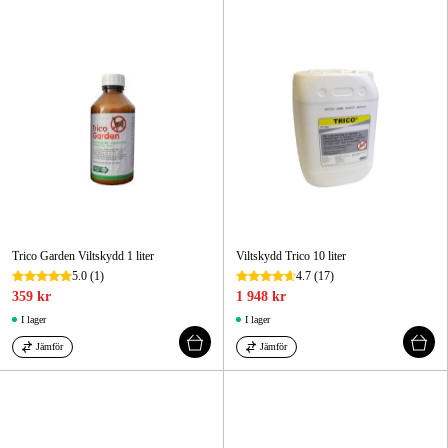
Skog & trädgård
Hem & fritid
Kampanjer
Varumärken
Artiklar & Guider
Trico Garden Viltskydd 1 liter
Viltskydd Trico 10 liter
Våra varumärken
5.0
(1)
4.7
(17)
359 kr
1 948 kr
Kontakt & Öppettider
I lager
I lager
FAQ
Jämför
Jämför