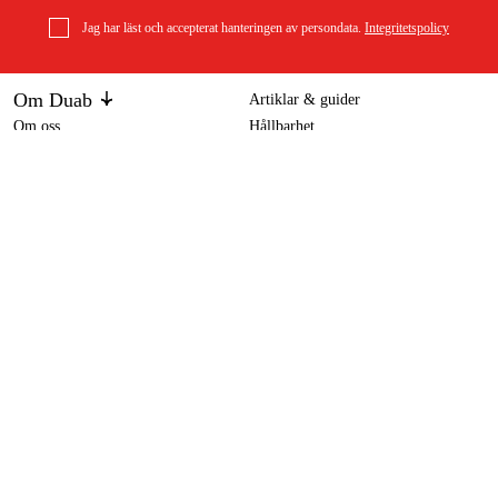
Jag har läst och accepterat hanteringen av persondata.
Integritetspolicy
Om Duab
Artiklar & guider
Om oss
Hållbarhet
Varumärken
Kundtjänst
Om ditt köp
Köpvillkor
Köpvillkor
Returer & reklamationer
Leverans
Vanliga frågor
Betalning
Retursedel (PDF)
Ladda ner köpvillkor (PDF)
Ångra köp
Tillgänglighetsredogörelse
Kontakt & information
Öppettider
kontakt@duab.se
Södra Vägen 3