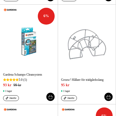
6
%
Gardena Schampo Cleansystem
5.0
(1)
Grouw! Hållare för trädgårdsslang
93 kr
99 kr
95 kr
I lager
I lager
Jämför
Jämför
6
%