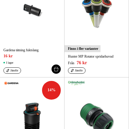
Finns i fler varianter
Gardena tätning fuktslang
16 kr
Hunter MP Rotator spridarhuvud
76 kr
I lager
Från
Jämför
Jämför
14
%