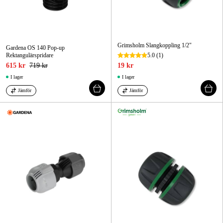
Grimsholm Slangkoppling 1/2"
Gardena OS 140 Pop-up
Rektangulärspridare
5.0
(1)
615 kr
719 kr
19 kr
I lager
I lager
Jämför
Jämför