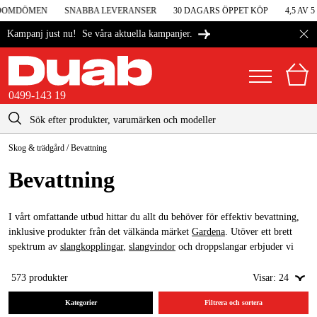
DOMDÖMEN
SNABBA LEVERANSER
30 DAGARS ÖPPET KÖP
4,5 AV 5
Se våra aktuella kampanjer.
Kampanj just nu!
0499-143 19
kontakt@duab.se
0499-143 19
Skog & trädgård
/
Bevattning
|
Privat
Företag
Sverige
Bevattning
Danmark
Maskiner & verktyg
Suomi
I vårt omfattande utbud hittar du allt du behöver för effektiv bevattning,
Garage & verkstad
inklusive produkter från det välkända märket
Gardena
. Utöver ett brett
Norge
spektrum av
slangkopplingar
,
slangvindor
och droppslangar erbjuder vi
Maskintillbehör & förbrukning
även avancerade
bevattningssystem
och allt du behöver för automatisk
Deutschland
bevattning.
573
produkter
Visar:
24
Arbetskläder & skydd
Kategorier
Filtrera och sortera
El & bygg