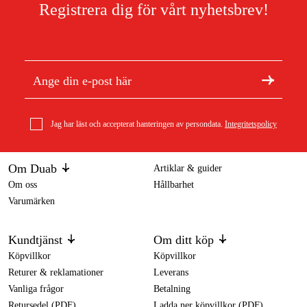
Registrera dig för vårt nyhetsbrev!
Jag har läst och accepterat hanteringen av persondata.
Integritetspolicy
Om Duab
Artiklar & guider
Om oss
Hållbarhet
Varumärken
Kundtjänst
Om ditt köp
Köpvillkor
Köpvillkor
Returer & reklamationer
Leverans
Vanliga frågor
Betalning
Retursedel (PDF)
Ladda ner köpvillkor (PDF)