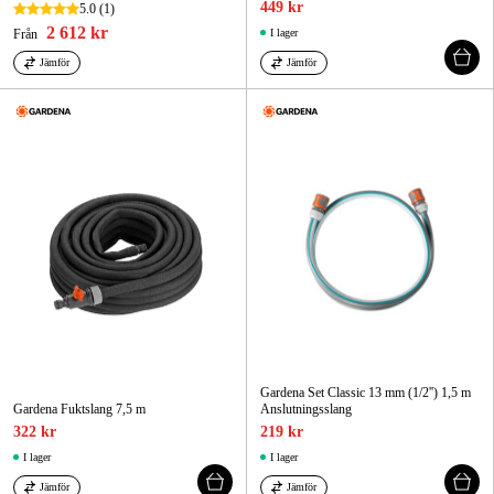
449 kr
5.0
(1)
2 612 kr
Från
I lager
Jämför
Jämför
Gardena Set Classic 13 mm (1/2'') 1,5 m
Gardena Fuktslang 7,5 m
Anslutningsslang
322 kr
219 kr
I lager
I lager
Jämför
Jämför