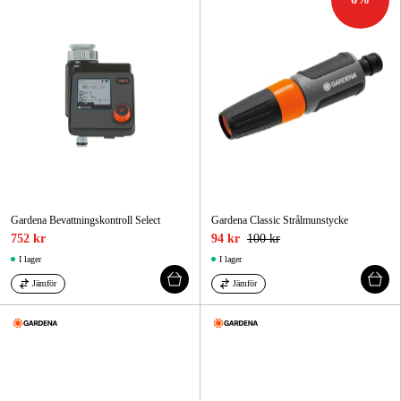
Gardena Bevattningskontroll Select
Gardena Classic Strålmunstycke
752 kr
94 kr
100 kr
I lager
I lager
Jämför
Jämför