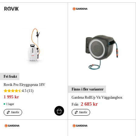
Skog & trädgård
Hem & fritid
Kampanjer
Varumärken
Artiklar & Guider
Fri frakt
Våra varumärken
Rovik Pro Elryggspruta 18V
Finns i fler varianter
4.5
(11)
Kontakt & Öppettider
1 995 kr
Gardena RollUp Vit Väggslangbox
2 685 kr
I lager
Från
FAQ
Jämför
Jämför