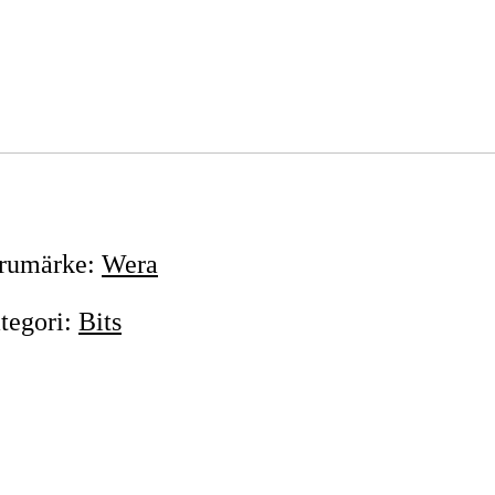
T30
25 kr
T40
25 kr
rumärke
:
Wera
tegori
:
Bits