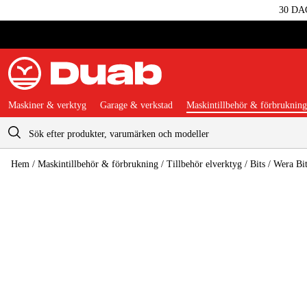
30 DA
Maskiner & verktyg
Garage & verkstad
Maskintillbehör & förbrukning
Varukorg
Hem
/
Maskintillbehör & förbrukning
/
Tillbehör elverktyg
/
Bits
/
Wera Bi