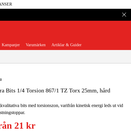
ANSER
Kampanjer
Varumärken
Artiklar & Guider
a
a Bits 1/4 Torsion 867/1 TZ Torx 25mm, hård
 Verktyg
Garage & Verkstad
valitativa bits med torsionszon, varifrån kinetisk energi leds ut vid
illbehör & Förbrukning
stningstoppar.
rån
21 kr
äder & Skydd
El & Bygg