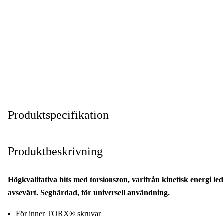
Produktspecifikation
Grepptyp
:
Produktbeskrivning
Skaftdiameter
:
Högkvalitativa bits med torsionszon, varifrån kinetisk energi le
Totallängd
:
avsevärt. Seghärdad, för universell användning.
För inner TORX® skruvar