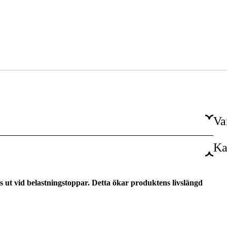
Va
Ka
Torx
1/4 tum
ds ut vid belastningstoppar. Detta ökar produktens livslängd
25 mm