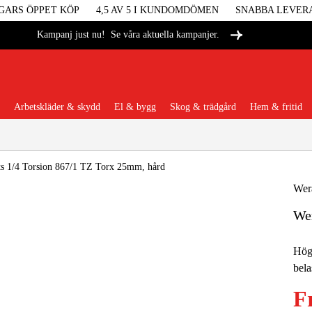
GARS ÖPPET KÖP
4,5 AV 5 I KUNDOMDÖMEN
SNABBA LEVER
Se våra aktuella kampanjer.
Kampanj just nu!
Arbetskläder & skydd
El & bygg
Skog & trädgård
Hem & fritid
Populära kategorier
ts 1/4 Torsion 867/1 TZ Torx 25mm, hård
Wer
Wer
Maskiner &
Högk
Maskint
bela
F
Arbetskl