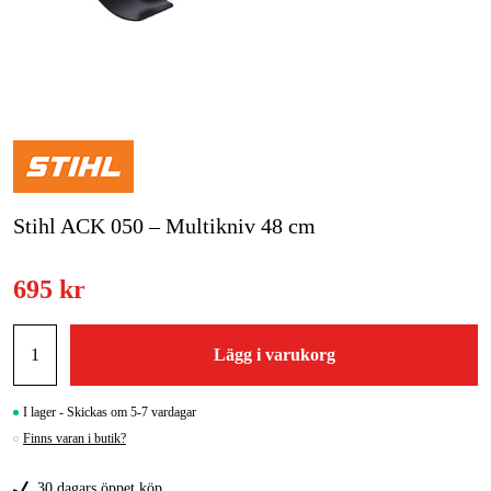
Skog & trädgård
Hem & fritid
Kampanjer
Varumärken
Stihl ACK 050 – Multikniv 48 cm
Artiklar & Guider
695 kr
Våra varumärken
Kontakt & Öppettider
Lägg i varukorg
FAQ
I lager - Skickas om 5-7 vardagar
Finns varan i butik?
30 dagars öppet köp