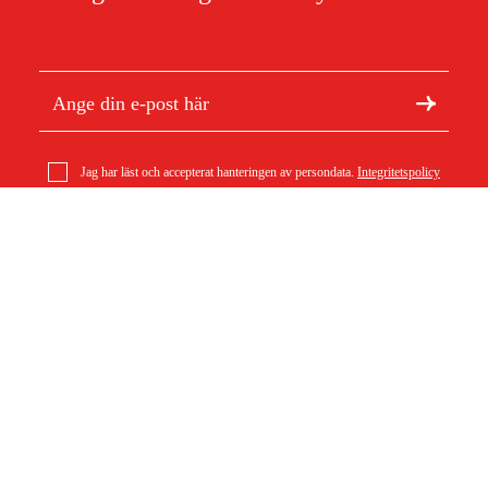
Jag har läst och accepterat hanteringen av persondata.
Integritetspolicy
Stihl ACK 050 – Multikniv 48 cm
695 kr
Om Duab
Artiklar & guider
Om oss
Hållbarhet
Varumärken
Kundtjänst
Om ditt köp
Köpvillkor
Köpvillkor
Returer & reklamationer
Leverans
Vanliga frågor
Betalning
Retursedel (PDF)
Ladda ner köpvillkor (PDF)
Ångra köp
Tillgänglighetsredogörelse