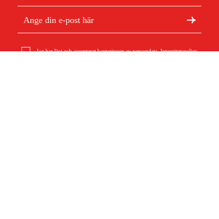
Jag har läst och accepterat hanteringen av persondata.
Integritetspolicy
Stopp Plugg Sfl12
7 kr
Om Duab
Artiklar & guider
Om oss
Hållbarhet
Varumärken
Kundtjänst
Om ditt köp
Köpvillkor
Köpvillkor
Returer & reklamationer
Leverans
Vanliga frågor
Betalning
Retursedel (PDF)
Ladda ner köpvillkor (PDF)
Ångra köp
Tillgänglighetsredogörelse