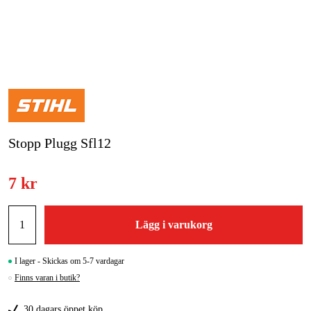
Skog & trädgård
Hem & fritid
Kampanjer
Varumärken
Stopp Plugg Sfl12
Artiklar & Guider
7 kr
Våra varumärken
Kontakt & Öppettider
Lägg i varukorg
FAQ
I lager - Skickas om 5-7 vardagar
Finns varan i butik?
30 dagars öppet köp