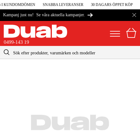
 5 I KUNDOMDÖMEN
SNABBA LEVERANSER
30 DAGARS ÖPPET KÖP
4
Se våra aktuella kampanjer.
Kampanj just nu!
0499-143 19
kontakt@duab.se
0499-143 19
|
Privat
Företag
Sverige
Danmark
Maskiner & verktyg
Suomi
Garage & verkstad
Norge
Maskintillbehör & förbrukning
Deutschland
Arbetskläder & skydd
El & bygg