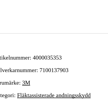
tikelnummer
:
4000035353
llverkarnummer
:
7100137903
rumärke
:
3M
tegori
:
Fläktassisterade andningsskydd