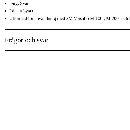
Färg: Svart
Lätt att byta ut
Utformad för användning med 3M Versaflo M-100-, M-200- och 
Tekniska data
Frågor och svar
Produkttyp
Reservdelar och till