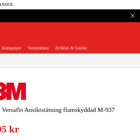
ANSER
Kampanjer
Varumärken
Artiklar & Guider
 Verktyg
Garage & Verkstad
Versaflo Ansiktstätning flamskyddad M-937
illbehör & Förbrukning
05 kr
äder & Skydd
El & Bygg