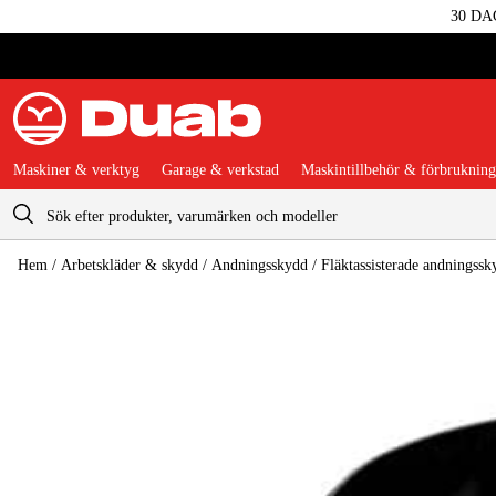
30 DA
Maskiner & verktyg
Garage & verkstad
Maskintillbehör & förbrukning
Varukorg
Hem
/
Arbetskläder & skydd
/
Andningsskydd
/
Fläktassisterade andningssk