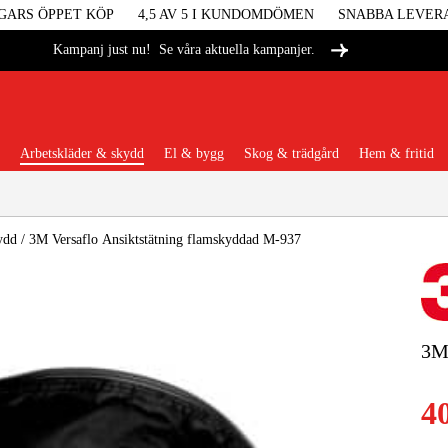
GARS ÖPPET KÖP
4,5 AV 5 I KUNDOMDÖMEN
SNABBA LEVER
Se våra aktuella kampanjer.
Kampanj just nu!
Arbetskläder & skydd
El & bygg
Skog & trädgård
Hem & fritid
Populära kategorier
ydd
/
3M Versaflo Ansiktstätning flamskyddad M-937
Maskiner &
3M 
Maskint
4
Arbetskl