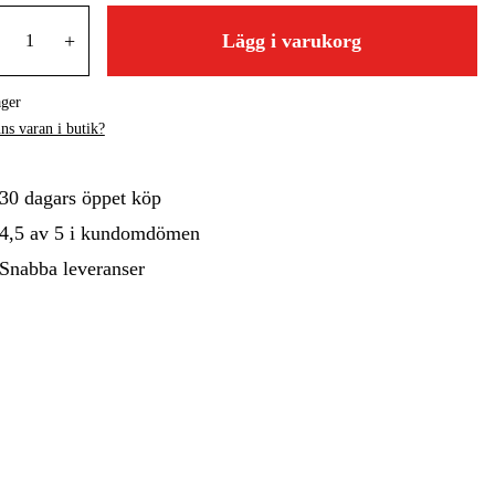
+
Lägg i varukorg
gård
Hem & Fritid
Kampanjer
ager
ns varan i butik?
30 dagars öppet köp
4,5 av 5 i kundomdömen
Snabba leveranser