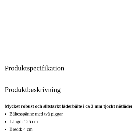
Produktspecifikation
Färgton
:
Produktbeskrivning
Global Garanti
:
Mycket robust och slitstarkt läderbälte i ca 3 mm tjockt nötlä
Garanti
:
Bältesspänne med två piggar
Längd: 125 cm
Bredd: 4 cm