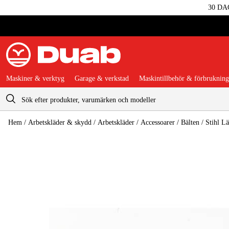
30 DA
Maskiner & verktyg
Garage & verkstad
Maskintillbehör & förbrukning
Varukorg
Hem
/
Arbetskläder & skydd
/
Arbetskläder
/
Accessoarer
/
Bälten
/
Stihl Lä