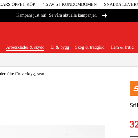
GARS ÖPPET KÖP
4,5 AV 5 I KUNDOMDÖMEN
SNABBA LEVER
Se våra aktuella kampanjer.
Kampanj just nu!
Arbetskläder & skydd
El & bygg
Skog & trädgård
Hem & fritid
Populära kategorier
derbälte för verktyg, svart
Maskiner &
Sti
Maskint
3
Arbetskl