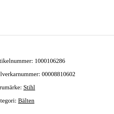
tikelnummer
:
1000106286
llverkarnummer
:
00008810602
rumärke
:
Stihl
tegori
:
Bälten