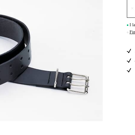
×
Skog & Träd
I l
Fin