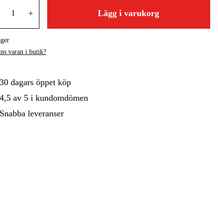
+
Lägg i varukorg
gård
Hem & Fritid
Kampanjer
ager
ns varan i butik?
30 dagars öppet köp
4,5 av 5 i kundomdömen
Snabba leveranser