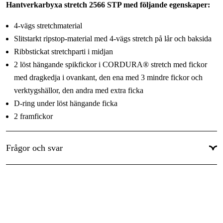
Hantverkarbyxa stretch 2566 STP med följande egenskaper:
Säsonger
:
Vinter, Höst, Sommar, Vår
C146
4-vägs stretchmaterial
Kollektion
:
Fristads Ultimate
C148
Slitstarkt ripstop-material med 4-vägs stretch på lår och baksida
Material
:
55% elastomultiester, 45% polyester. Stretch ripstop-
Ribbstickat stretchparti i midjan
C150
2 löst hängande spikfickor i CORDURA® stretch med fickor
material 88% polyamid, 12% elastan.
C152
med dragkedja i ovankant, den ena med 3 mindre fickor och
verktygshällor, den andra med extra ficka
C154
D-ring under löst hängande ficka
C156
2 framfickor
Dubbel förstärkt grensöm
D84
Hammarhank
Frågor och svar
2 bakfickor med dragkedja
D88
2 lårfickor med dragkedja och ventilationsnät i öppningen
D92
Tumstocksficka av CORDURA® med verktygsficka, pennficka
samt knapp och hälla för kniv
D96
Benficka med telefonficka i stretchmaterial
D100
Knäfickor i CORDURA® stretch med öppning inifrån