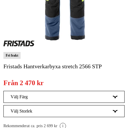
Skog & trädgård
Hem & fritid
Kampanjer
Varumärken
Fri frakt
Artiklar & Guider
Fristads Hantverkarbyxa stretch 2566 STP
Våra varumärken
Från
2 470 kr
Kontakt & Öppettider
Välj Färg
FAQ
Svart
Välj Storlek
C44
Rekommenderat ca. pris 2 699 kr
i