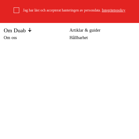
Jag har läst och accepterat hanteringen av persondata.
Integritetspolicy
Om Duab
Artiklar & guider
Om oss
Hållbarhet
Varumärken
Kundtjänst
Om ditt köp
Köpvillkor
Köpvillkor
Returer & reklamationer
Leverans
Vanliga frågor
Betalning
Retursedel (PDF)
Ladda ner köpvillkor (PDF)
Ångra köp
Tillgänglighetsredogörelse
Kontakt & information
Öppettider
kontakt@duab.se
Södra Vägen 3