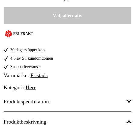
C46
Välj alternativ
C48
C50
FRI FRAKT
C52
30 dagars öppet köp
C54
4,5 av 5 i kundomdömen
Snabba leveranser
C56
Varumärke
:
Fristads
C58
Kategori
:
Herr
C60
Produktspecifikation
C62
C64
Typ av skydd/Funktion
:
Knäskydd
Produktbeskrivning
C66
Dam/Herr
:
Herr