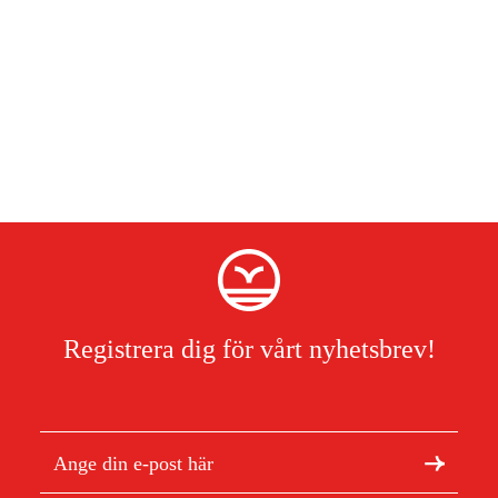
Material
material 88% polyamid, 12% elastan.
Vikt
218 g/m², stretch ripstop-material 260 g/m².
Koncept
Ultimate
Säsonger
Året runt
Kön
Herr
Registrera dig för vårt nyhetsbrev!