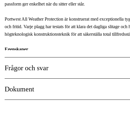
passform ger enkelhet när du sitter eller står.
Portwest All Weather Protection är konstruerat med exceptionella ty
och fritid. Varje plagg har testats för att klara det dagliga slitage oc
högteknologisk konstruktionsteknik för att säkerställa total tillfredsstä
Egenskaper
- Lättvikt och komfortabel
- Kylande mesh tyg
Frågor och svar
- Pennficka
- Reflekterande tejp för ökad synlighet
- Håller bäraren sval i upp till 8 timmar
Dokument
- Uppsugning, kylning och torkning förmåga
- Blöt i vatten för att aktivera
Övrig info
- Håller bäraren sval i upp till 8 timmar
- 3 fickor för gott om förvaring
Faktablad
- CE Certifierad