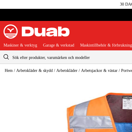
30 DA
Maskiner & verktyg
Garage & verkstad
Maskintillbehör & förbrukning
Varukorg
Hem
/
Arbetskläder & skydd
/
Arbetskläder
/
Arbetsjackor & västar
/
Portw