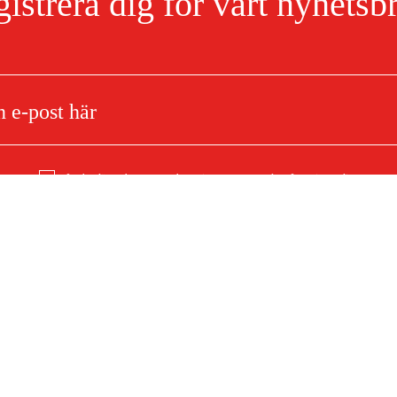
istrera dig för vårt nyhetsb
Jag har läst och accepterat hanteringen av persondata.
Integritetspolicy
Om ditt köp
Köpvillkor
mationer
Leverans
Betalning
F)
Ladda ner köpvillkor (PDF)
Tillgänglighetsredogörelse