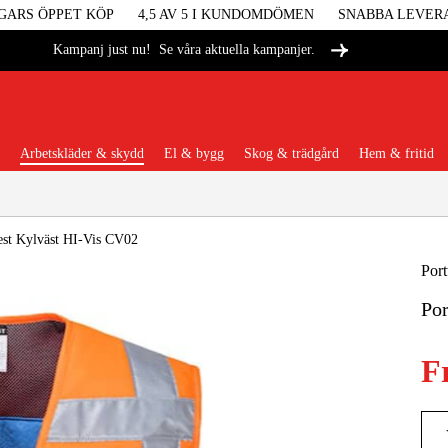
GARS ÖPPET KÖP
4,5 AV 5 I KUNDOMDÖMEN
SNABBA LEVER
Se våra aktuella kampanjer.
Kampanj just nu!
Arbetskläder & skydd
El & bygg
Skog & trädgård
Hem & fritid
Populära kategorier
est Kylväst HI-Vis CV02
Por
Por
Maskiner &
F
Maskint
Arbetskl