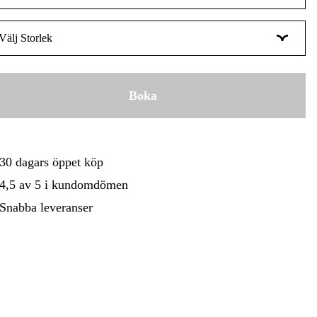
Orange
Tillfälligt slut
gård
Hem & Fritid
Kampanjer
Välj Storlek
Gul
Tillfälligt slut
S/M
Boka
L/XL
XXL/XXXL
30 dagars öppet köp
4,5 av 5 i kundomdömen
Snabba leveranser