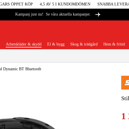
GARS ÖPPET KÖP
4,5 AV 5 I KUNDOMDÖMEN
SNABBA LEVER
Se våra aktuella kampanjer.
Kampanj just nu!
Arbetskläder & skydd
El & bygg
Skog & trädgård
Hem & fritid
Populära kategorier
dd Dynamic BT Bluetooth
Maskiner &
Sti
Maskint
1
Arbetskl