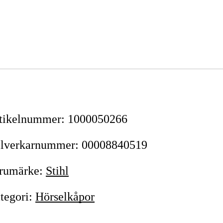
tikelnummer
:
1000050266
llverkarnummer
:
00008840519
rumärke
:
Stihl
tegori
:
Hörselkåpor