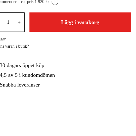
mmenderat ca. pris 1 920 kr
i
gård
Hem & Fritid
Kampanjer
+
Lägg i varukorg
ager
ns varan i butik?
30 dagars öppet köp
4,5 av 5 i kundomdömen
Snabba leveranser