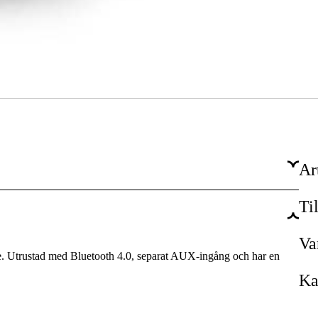
Ar
Ti
29 dB
28 dB
Va
. Utrustad med Bluetooth 4.0, separat AUX-ingång och har en
Ja
Ka
1 år