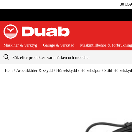
30 DA
Maskiner & verktyg
Garage & verkstad
Maskintillbehör & förbrukning
Varukorg
Hem
/
Arbetskläder & skydd
/
Hörselskydd
/
Hörselkåpor
/
Stihl Hörselsky