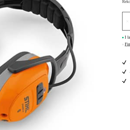
Reko
Skog & Träd
×
I l
Fin