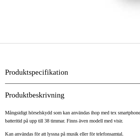
Produktspecifikation
SNR-värde
:
Produktbeskrivning
Dämpning
:
Mångsidigt hörselskydd som kan användas ihop med tex smartphone
Global Garanti
:
batteritid på upp till 38 timmar. Finns även modell med visir.
Garanti
:
Kan användas för att lyssna på musik eller för telefonsamtal.