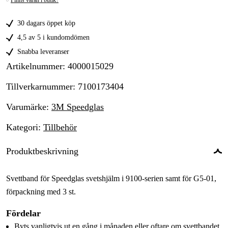
Finns varan i butik?
30 dagars öppet köp
4,5 av 5 i kundomdömen
Snabba leveranser
Artikelnummer
:
4000015029
Tillverkarnummer
:
7100173404
Varumärke
:
3M Speedglas
Kategori
:
Tillbehör
Produktbeskrivning
Svettband för Speedglas svetshjälm i 9100-serien samt för G5-01,
förpackning med 3 st.
Fördelar
Byts vanligtvis ut en gång i månaden eller oftare om svettbandet