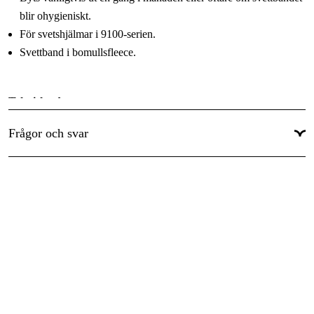
blir ohygieniskt.
För svetshjälmar i 9100-serien.
Svettband i bomullsfleece.
Tekniska data
Produktkod
198017 (ersätter tidigare 168015)
Frågor och svar
Speedglas 9100, Speedglas 9100 Air, Speedglas
Produktserie
9100 FX, Speedglas 9100 FX Air
Produkttyp
Förbrukningsvaror