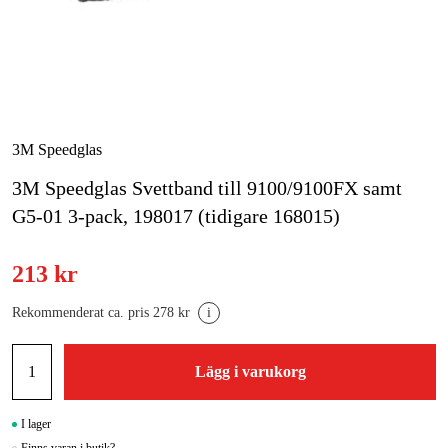
Skog & trädgård
Hem & fritid
Kampanjer
3M Speedglas
3M Speedglas Svettband till 9100/9100FX samt
Varumärken
G5-01 3-pack, 198017 (tidigare 168015)
Artiklar & Guider
Våra varumärken
213 kr
Kontakt & Öppettider
Rekommenderat ca. pris 278 kr
i
FAQ
Lägg i varukorg
I lager