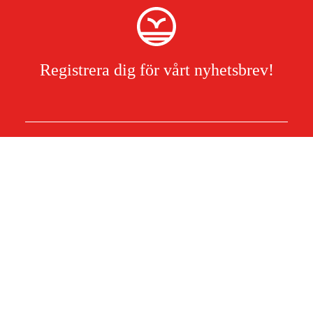
Registrera dig för vårt nyhetsbrev!
Jag har läst och accepterat hanteringen av persondata.
Integritetspolicy
Om Duab
Artiklar & guider
Om oss
Hållbarhet
Varumärken
Kundtjänst
Om ditt köp