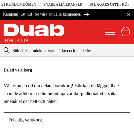
V 5 I KUNDOMDÖMEN
SNABBA LEVERANSER
30 DAGARS ÖPPET KÖP
Se våra aktuella kampanjer.
Kampanj just nu!
0499-143 19
kontakt@duab.se
0499-143 19
|
Privat
Företag
Sverige
Delad varukorg
Danmark
Maskiner & verktyg
Välkommen till din delade varukorg! Här kan du lägga till de
Suomi
Garage & verkstad
sparade artiklarna i din befintliga varukorg alternativt ersätta
innehållet där helt och hållet.
Norge
Maskintillbehör & förbrukning
Deutschland
Arbetskläder & skydd
Felaktig varukorg
El & bygg