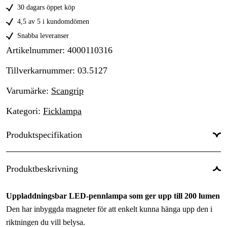
30 dagars öppet köp
4,5 av 5 i kundomdömen
Snabba leveranser
Artikelnummer
:
4000110316
Tillverkarnummer
:
03.5127
Varumärke
:
Scangrip
Kategori
:
Ficklampa
Produktspecifikation
Ljusflöde
:
200 lm
Produktbeskrivning
Spridningsvinkel
:
105 °
Uppladdningsbar LED-pennlampa som ger upp till 200 lumen
Battery type
:
Li-Ion
Den har inbyggda magneter för att enkelt kunna hänga upp den i
Längd
:
172 mm
riktningen du vill belysa.