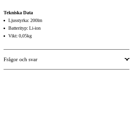
Höjd
:
21 mm
Tekniska Data
Bredd
:
21 mm
Ljusstyrka: 200lm
Batterityp: Li-ion
Vikt
:
0.05 kg
Vikt: 0,05kg
Frågor och svar