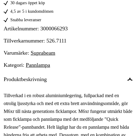
30 dagars öppet köp
4,5 av 5 i kundomdömen
Snabba leveranser
Artikelnummer
:
3000066293
Tillverkarnummer
:
526.7111
Varumärke
:
Suprabeam
Kategori
:
Pannlampa
Produktbeskrivning
Tillverkad i en robust aluminiumlegering, fullpackad med en
otrolig ljusstyrka och med ett extra brett användningsområde, gör
M6xr till nästa generations ficklampor. M6xr fungerar utmärkt både
som ficklampa och pannlampa med det medföljande ”Quick
Release”-pannbandet. Helt lägligt har du en pannlampa med båda
händerna fria att arbeta med. Dessutom, med en kombination av