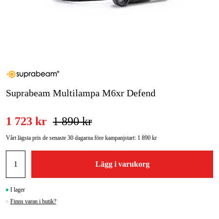
Skog & trädgård
Hem & fritid
Kampanjer
Varumärken
Suprabeam Multilampa M6xr Defend
Artiklar & Guider
1 723 kr
1 890 kr
Våra varumärken
Vårt lägsta pris de senaste 30 dagarna före kampanjstart:
1 890 kr
Kontakt & Öppettider
Lägg i varukorg
FAQ
I lager
Finns varan i butik?