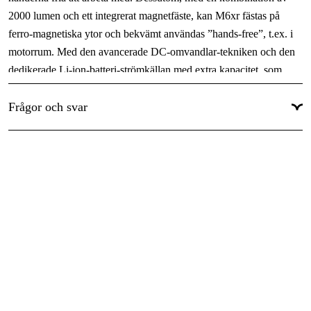
2000 lumen och ett integrerat magnetfäste, kan M6xr fästas på
ferro-magnetiska ytor och bekvämt användas ”hands-free”, t.ex. i
motorrum. Med den avancerade DC-omvandlar-tekniken och den
dedikerade Li-ion-batteri-strömkällan med extra kapacitet, som
laddas via USB-uttaget, kan M6xr leverera häpnadsväckande 2000
lumen!
Frågor och svar
Förebyggande Säkerhetssensor
Större Pannbandsfäste
Magnetfäste
LED: 1 CREE power chip
Material: Anodiserad höghållfast aluminium
Färg: Svart
Strömbrytare: Elektronisk strömbrytare med fast silikonskydd