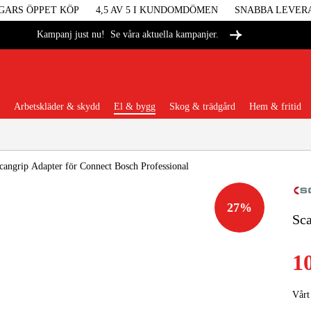
GARS ÖPPET KÖP
4,5 AV 5 I KUNDOMDÖMEN
SNABBA LEVER
Se våra aktuella kampanjer.
Kampanj just nu!
Arbetskläder & skydd
El & bygg
Skog & trädgård
Hem & fritid
Populära kategorier
cangrip Adapter för Connect Bosch Professional
27
%
Sca
Maskiner &
1
Maskint
Vårt
Arbetskl