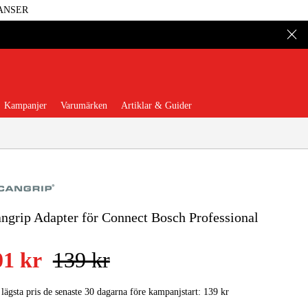
ANSER
Kampanjer
Varumärken
Artiklar & Guider
ngrip Adapter för Connect Bosch Professional
 Verktyg
Garage & Verkstad
01 kr
139 kr
illbehör & Förbrukning
 lägsta pris de senaste 30 dagarna före kampanjstart:
139 kr
äder & Skydd
El & Bygg