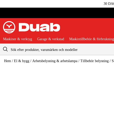
30 DA
Maskiner & verktyg
Garage & verkstad
Maskintillbehör & förbrukning
Varukorg
Hem
/
El & bygg
/
Arbetsbelysning & arbetslampa
/
Tillbehör belysning
/
S