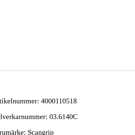
tikelnummer
:
4000110518
llverkarnummer
:
03.6140C
rumärke
:
Scangrip