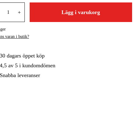
gård
+
Hem & Fritid
Lägg i varukorg
Kampanjer
ager
ns varan i butik?
30 dagars öppet köp
4,5 av 5 i kundomdömen
Snabba leveranser