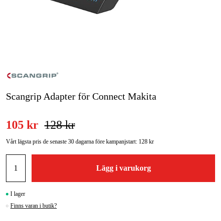
Skog & trädgård
Hem & fritid
Kampanjer
Varumärken
Scangrip Adapter för Connect Makita
Artiklar & Guider
105 kr
128 kr
Våra varumärken
Vårt lägsta pris de senaste 30 dagarna före kampanjstart:
128 kr
Kontakt & Öppettider
Lägg i varukorg
FAQ
I lager
Finns varan i butik?