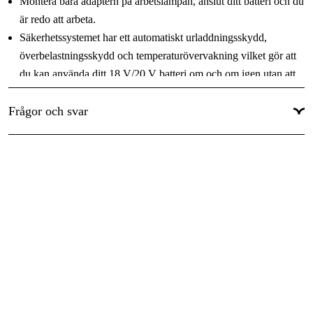
Montera bara adaptern på arbetslampan, anslut ditt batteri och du
är redo att arbeta.
Säkerhetssystemet har ett automatiskt urladdningsskydd,
överbelastningsskydd och temperaturövervakning vilket gör att
du kan använda ditt 18 V/20 V batteri om och om igen utan att
det skadas.
Frågor och svar