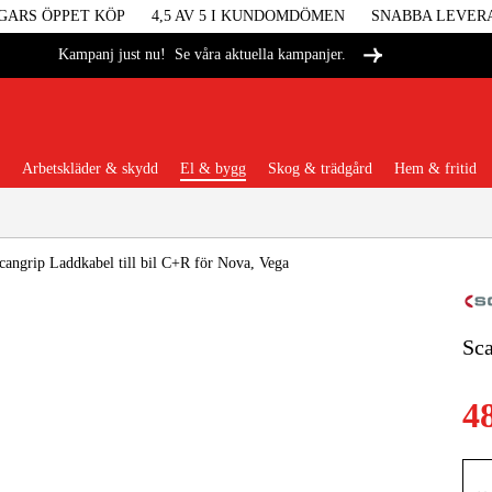
GARS ÖPPET KÖP
4,5 AV 5 I KUNDOMDÖMEN
SNABBA LEVER
Se våra aktuella kampanjer.
Kampanj just nu!
Arbetskläder & skydd
El & bygg
Skog & trädgård
Hem & fritid
Populära kategorier
cangrip Laddkabel till bil C+R för Nova, Vega
Sca
Maskiner &
4
Maskint
Arbetskl