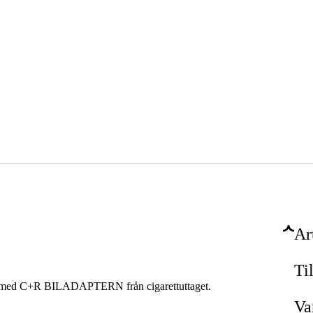
Ar
Ti
 med C+R BILADAPTERN från cigarettuttaget.
Va