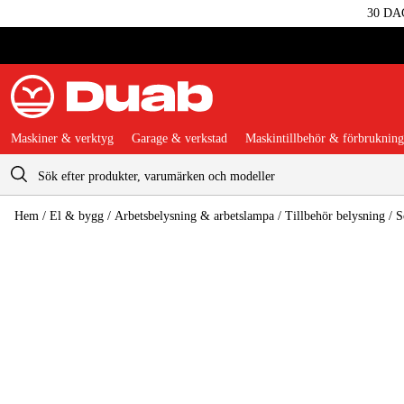
30 DA
Maskiner & verktyg
Garage & verkstad
Maskintillbehör & förbrukning
Varukorg
Hem
/
El & bygg
/
Arbetsbelysning & arbetslampa
/
Tillbehör belysning
/
S