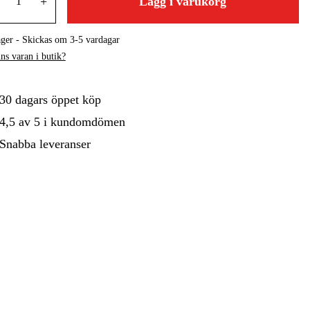
+
Lägg i varukorg
gård
Hem & Fritid
Kampanjer
ager - Skickas om 3-5 vardagar
ns varan i butik?
30 dagars öppet köp
4,5 av 5 i kundomdömen
Snabba leveranser