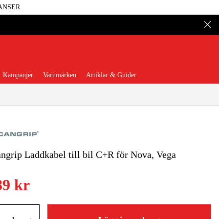
ANSER
Kampanjer
Varumärken
Artiklar & Guider
ngrip Laddkabel till bil C+R för Nova, Vega
 Verktyg
Garage & Verkstad
89 kr
illbehör & Förbrukning
äder & Skydd
El & Bygg