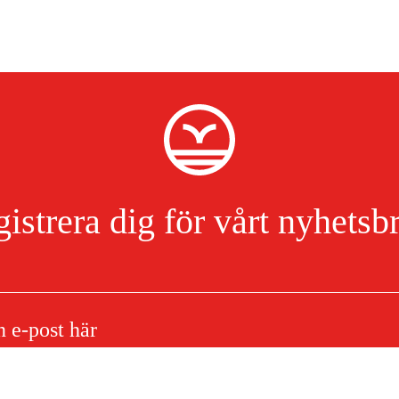
istrera dig för vårt nyhetsb
 till bil C+R för Nova,
Jag har läst och accepterat hanteringen av persondata.
Integritetspolicy