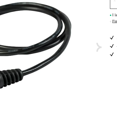
×
Skog & Träd
I l
Fin