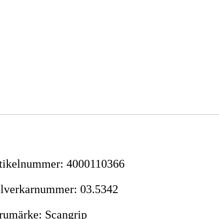
tikelnummer
:
4000110366
llverkarnummer
:
03.5342
rumärke
:
Scangrip