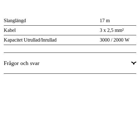
Slanglängd
17 m
Kabel
3 x 2,5 mm²
Kapacitet Utrullad/Inrullad
3000 / 2000 W
Fas
1-fas
Kapslingsklass
IP42
Frågor och svar
Anslutningskabel
Nej
Honkontakt på kabel
Nej
Mått LxBxH
400x360x180 mm
Vikt
13 kg