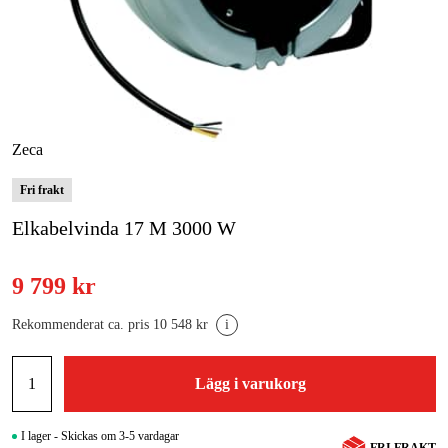
Skog & trädgård
Hem & fritid
Kampanjer
Zeca
Varumärken
Fri frakt
Elkabelvinda 17 M 3000 W
Artiklar & Guider
Våra varumärken
9 799 kr
Kontakt & Öppettider
Rekommenderat ca. pris 10 548 kr
i
FAQ
Lägg i varukorg
I lager - Skickas om 3-5 vardagar