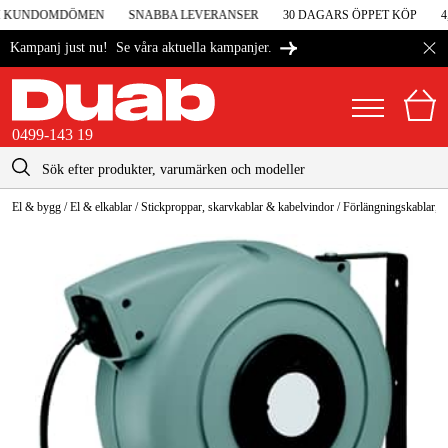
 I KUNDOMDÖMEN
SNABBA LEVERANSER
30 DAGARS ÖPPET KÖP
4,
Se våra aktuella kampanjer.
Kampanj just nu!
0499-143 19
kontakt@duab.se
0499-143 19
El & bygg
/
El & elkablar
/
Stickproppar, skarvkablar & kabelvindor
/
Förlängningskablar, k
|
Privat
Företag
Sverige
Danmark
Maskiner & verktyg
Suomi
Garage & verkstad
Norge
Maskintillbehör & förbrukning
Deutschland
Arbetskläder & skydd
El & bygg