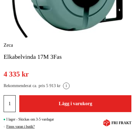
Skog & trädgård
Hem & fritid
Kampanjer
Zeca
Elkabelvinda 17M 3Fas
Varumärken
Artiklar & Guider
4 335 kr
Våra varumärken
Rekommenderat ca. pris 5 913 kr
i
Kontakt & Öppettider
Lägg i varukorg
FAQ
I lager - Skickas om 3-5 vardagar
FRI FRAKT
Finns varan i butik?