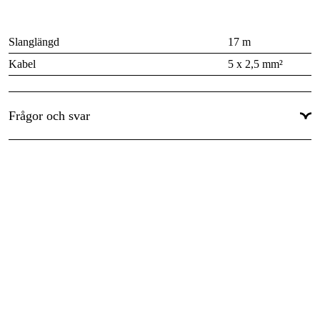
Slanglängd
17 m
Kabel
5 x 2,5 mm²
Kapacitet Utrullad/Inrullad
3000 / 2000 W
Fas
3-fas
Frågor och svar
Kapslingsklass
IP42
Anslutningskabel
Nej
Honkontakt på kabel
Nej
Mått LxBxH
430x400x210 mm
Vikt
9 kg