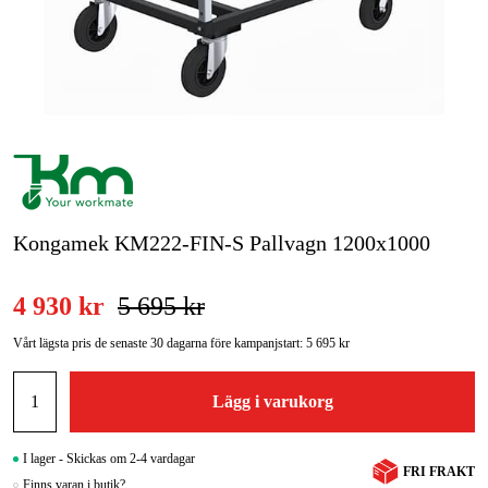
Skog & trädgård
Hem & fritid
Kampanjer
Varumärken
Kongamek KM222-FIN-S Pallvagn 1200x1000
Artiklar & Guider
Våra varumärken
4 930 kr
5 695 kr
Kontakt & Öppettider
Vårt lägsta pris de senaste 30 dagarna före kampanjstart:
5 695 kr
FAQ
Lägg i varukorg
I lager - Skickas om 2-4 vardagar
FRI FRAKT
Finns varan i butik?