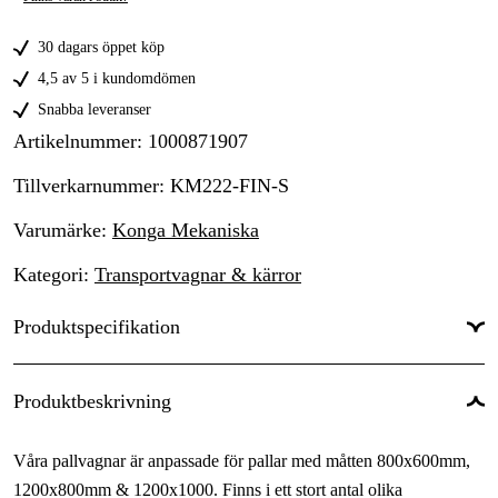
30 dagars öppet köp
4,5 av 5 i kundomdömen
Snabba leveranser
Artikelnummer
:
1000871907
Tillverkarnummer
:
KM222-FIN-S
Varumärke
:
Konga Mekaniska
Kategori
:
Transportvagnar & kärror
Produktspecifikation
Höjd
:
65.5 cm
Produktbeskrivning
Bredd
:
100 cm
Våra pallvagnar är anpassade för pallar med måtten 800x600mm,
Längd
:
120 cm
1200x800mm & 1200x1000. Finns i ett stort antal olika