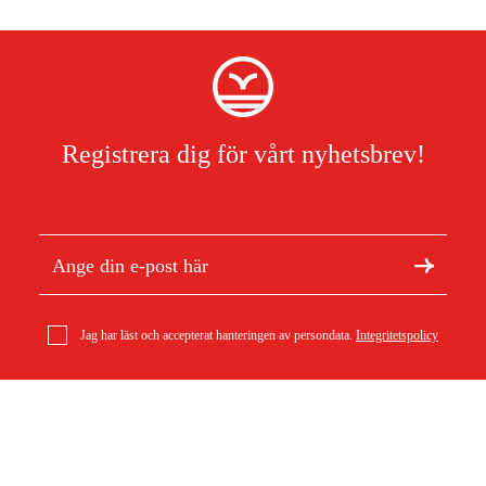
Registrera dig för vårt nyhetsbrev!
Jag har läst och accepterat hanteringen av persondata.
Integritetspolicy
Om Duab
Artiklar & guider
Kongamek KM222-FIN-S Pallvagn 1200x1000
Om oss
Hållbarhet
4 930 kr
5 695 kr
Varumärken