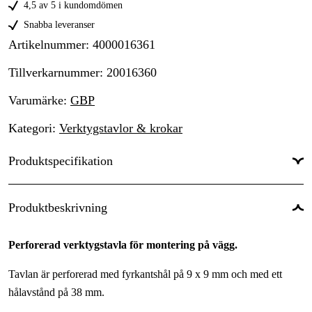
4,5 av 5 i kundomdömen
Snabba leveranser
Artikelnummer
:
4000016361
Tillverkarnummer
:
20016360
Varumärke
:
GBP
Kategori
:
Verktygstavlor & krokar
Produktspecifikation
Användningsnivå
:
Professionell
Produktbeskrivning
Användningsområde
:
Underhåll & service
Perforerad verktygstavla för montering på vägg.
Användningstyp
:
Industri & produktion, Verkstad & fordon
Tavlan är perforerad med fyrkantshål på 9 x 9 mm och med ett
hålavstånd på 38 mm.