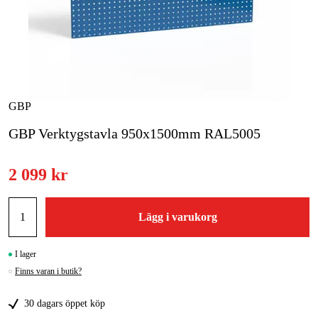
Skog & trädgård
Hem & fritid
Kampanjer
GBP
GBP Verktygstavla 950x1500mm RAL5005
Varumärken
Artiklar & Guider
2 099 kr
Våra varumärken
Lägg i varukorg
Kontakt & Öppettider
FAQ
I lager
Finns varan i butik?
30 dagars öppet köp