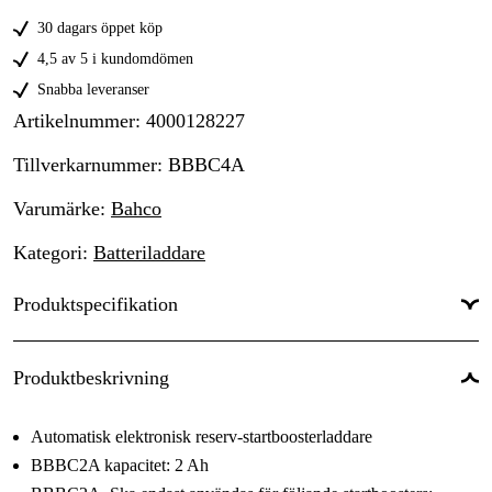
30 dagars öppet köp
4,5 av 5 i kundomdömen
Snabba leveranser
Artikelnummer
:
4000128227
Tillverkarnummer
:
BBBC4A
Varumärke
:
Bahco
Kategori
:
Batteriladdare
Produktspecifikation
Batterispänning
:
12 V
Produktbeskrivning
Driftspänning
:
230 V
Automatisk elektronisk reserv-startboosterladdare
Laddström
:
4 A
BBBC2A kapacitet: 2 Ah
Passar batterikapacitet
: