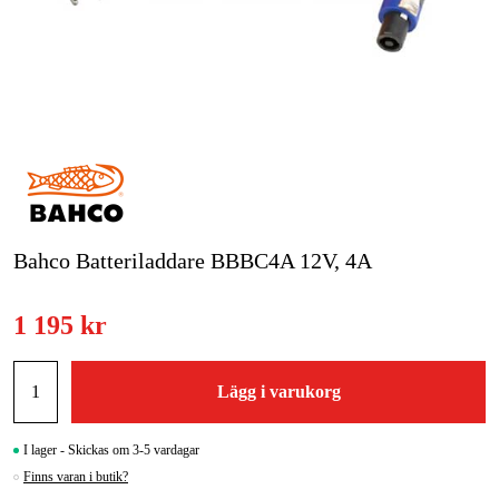
Skog & trädgård
Hem & fritid
Kampanjer
Varumärken
Artiklar & Guider
Bahco Batteriladdare BBBC4A 12V, 4A
Våra varumärken
1 195 kr
Kontakt & Öppettider
FAQ
Lägg i varukorg
I lager - Skickas om 3-5 vardagar
Finns varan i butik?