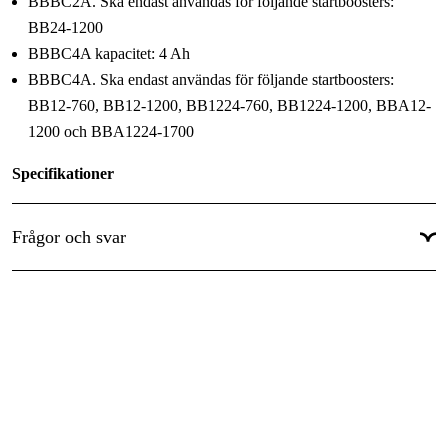
4 Ah
BBBC2A. Ska endast användas för följande startboosters:
BB24-1200
Typ av
Blybatterier - 12 V, AGM, EFB, Gel, Blybatterier,
BBBC4A kapacitet: 4 Ah
batteri
:
PbCa
BBBC4A. Ska endast användas för följande startboosters:
Ungefärlig laddningstid
:
BB12-760, BB12-1200, BB1224-760, BB1224-1200, BBA12-
60 min
1200 och BBA1224-1700
Vikt
:
0.6 kg
Specifikationer
Strömstyrka (A): 4
Frågor och svar
Batterikapacitet (Ah): 4
Alarm för polaritetsfel: Nej
Längd (mm): 166
Bredd (mm): 85
Höjd (mm): 55
Vikt (kg): 0,63