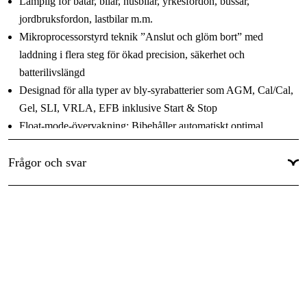
IP20
Lämplig för båtar, bilar, husbilar, yrkesfordon, bussar,
jordbruksfordon, lastbilar m.m.
Laddström
:
10 A
Mikroprocessorstyrd teknik ”Anslut och glöm bort” med
Passar batterikapacitet
:
10-230 Ah
laddning i flera steg för ökad precision, säkerhet och
batterilivslängd
Typ av
Blybatterier - 12 V, AGM, EFB, Gel, Blybatterier,
Designad för alla typer av bly-syrabatterier som AGM, Cal/Cal,
batteri
:
PbCa
Gel, SLI, VRLA, EFB inklusive Start & Stop
Vikt
:
1.2 kg
Float-mode-övervakning: Bibehåller automatiskt optimal
laddning av batteriet
Frågor och svar
Skydd mot polaritetsfel
Digital display med skrollfunktion, med steg-för-steg-
instruktioner för att följa batteriladdningsprocessen. Finns på
följande språk: Engelska, franska, spanska, tyska, svenska och
italienska
Snabbanslutning: Kabelskon sätts på plats på bara några
sekunder
Batteriladdningsområde 12 V: 10–200 Ah
Ineffekt: 230 VAC 50 Hz Uteffekt: 12 VDC vid 10 A IP20