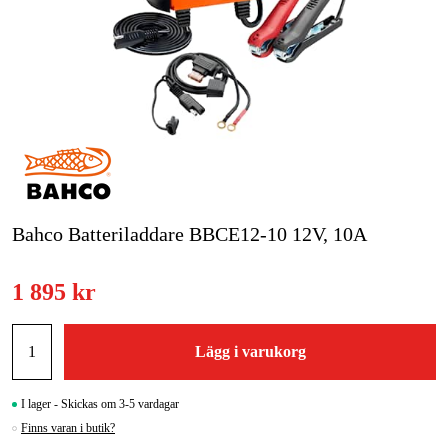
Skog & trädgård
Hem & fritid
Kampanjer
Varumärken
Artiklar & Guider
Bahco Batteriladdare BBCE12-10 12V, 10A
Våra varumärken
1 895 kr
Kontakt & Öppettider
FAQ
Lägg i varukorg
I lager - Skickas om 3-5 vardagar
Finns varan i butik?