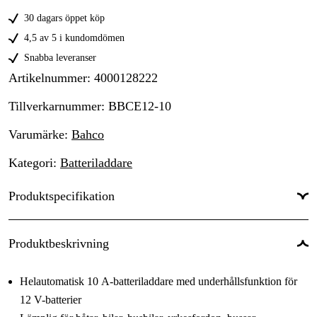
30 dagars öppet köp
4,5 av 5 i kundomdömen
Snabba leveranser
Artikelnummer
:
4000128222
Tillverkarnummer
:
BBCE12-10
Varumärke
:
Bahco
Kategori
:
Batteriladdare
Produktspecifikation
Batterispänning
:
12 V
Produktbeskrivning
Battery type
:
Blysyra
Helautomatisk 10 A-batteriladdare med underhållsfunktion för
Driftspänning
:
230 V
12 V-batterier
Kapslingsklass
: