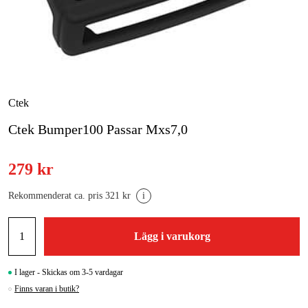
Skog & trädgård
Hem & fritid
Kampanjer
Ctek
Ctek Bumper100 Passar Mxs7,0
Varumärken
Artiklar & Guider
279 kr
Våra varumärken
Rekommenderat ca. pris 321 kr
i
Kontakt & Öppettider
Lägg i varukorg
FAQ
I lager - Skickas om 3-5 vardagar
Finns varan i butik?