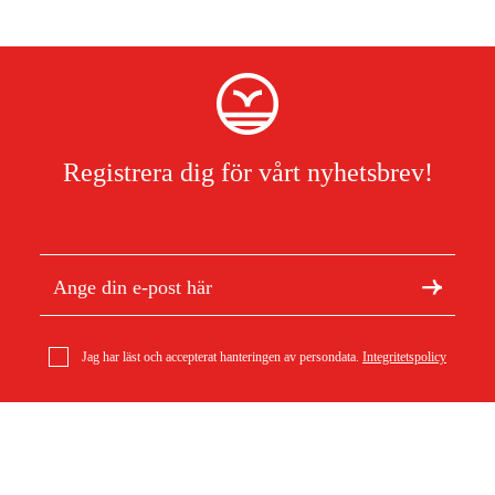
Registrera dig för vårt nyhetsbrev!
Jag har läst och accepterat hanteringen av persondata.
Integritetspolicy
Om Duab
Artiklar & guider
Ctek Bumper100 Passar Mxs7,0
Om oss
Hållbarhet
279 kr
Varumärken