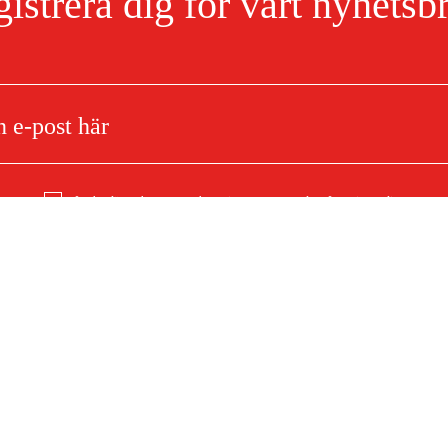
istrera dig för vårt nyhetsb
Jag har läst och accepterat hanteringen av persondata.
Integritetspolicy
ör soda 26 liter
Om ditt köp
Köpvillkor
mationer
Leverans
Betalning
F)
Ladda ner köpvillkor (PDF)
Tillgänglighetsredogörelse