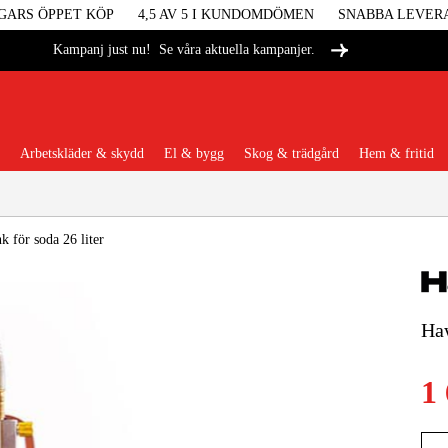
GARS ÖPPET KÖP
4,5 AV 5 I KUNDOMDÖMEN
SNABBA LEVER
Se våra aktuella kampanjer.
Kampanj just nu!
Arbetskläder & skydd
El & bygg
Skog & trädgård
Hem & fritid
Populära kategorier
k för soda 26 liter
Haw
Maskiner &
Maskint
1
Arbetskl