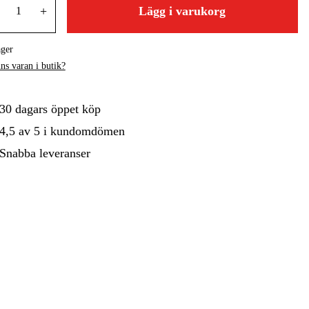
+
Lägg i varukorg
gård
Hem & Fritid
Kampanjer
ager
ns varan i butik?
30 dagars öppet köp
4,5 av 5 i kundomdömen
Snabba leveranser