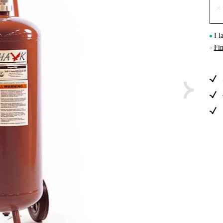
×
Skog & Träd
I l
Fin