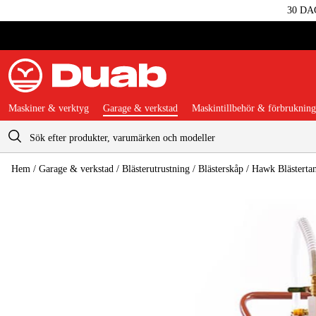
30 DA
Maskiner & verktyg
Garage & verkstad
Maskintillbehör & förbrukning
Varukorg
Hem
/
Garage & verkstad
/
Blästerutrustning
/
Blästerskåp
/
Hawk Blästertan