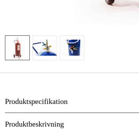
Produktspecifikation
Användningsnivå
:
Produktbeskrivning
Användningsområde
: