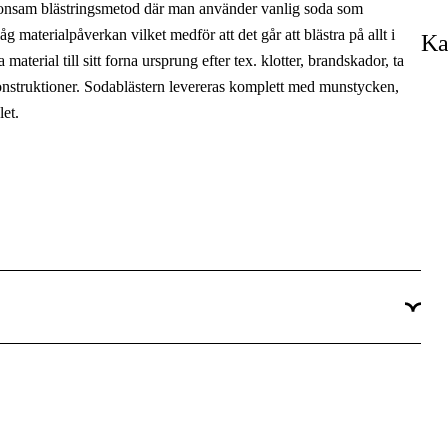
 skonsam blästringsmetod där man använder vanlig soda som
Industri & produktion, Verkstad & fordon
låg materialpåverkan vilket medför att det går att blästra på allt i
Ka
la material till sitt forna ursprung efter tex. klotter, brandskador, ta
konstruktioner. Sodablästern levereras komplett med munstycken,
let.