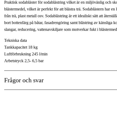
Praktisk sodabläster för sodablästring vilket är en miljövänlig och
Användningstyp
:
blästermedel, vilket är perfekt för att blästra trä. Sodablästern har en 
från trä, plast metall osv. Sodablästring är ett idealiskt sätt att återstäl
bort bottenfärg på båtar, fasadrengöring samt blästring av känsliga 
slangar, reducering, vattenavskiljare som motverkar fukt i blästermed
Tekniska data
Tankkapacitet 18 kg
Luftförbrukning 245 l/min
Arbetstryck 2,5- 6,5 bar
Medföljande munstycken 2 mm/3 mm
Mått bxdxh 350x400x788 mm
Frågor och svar
Vikt 13 kg