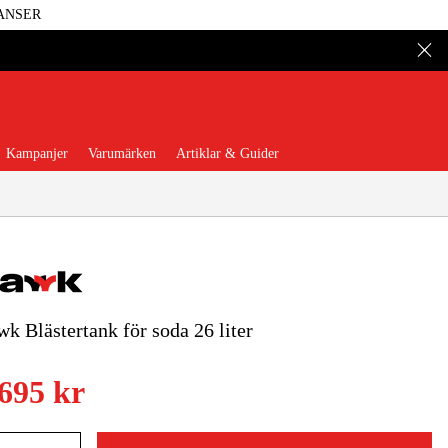
ANSER
Kampanjer
Varumärken
Artiklar & Guider
k Blästertank för soda 26 liter
 Verktyg
Garage & Verkstad
illbehör & Förbrukning
 695 kr
äder & Skydd
El & Bygg