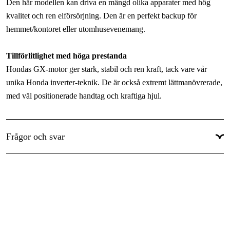
Den här modellen kan driva en mängd olika apparater med hög
Faser
:
1-fas
kvalitet och ren elförsörjning. Den är en perfekt backup för
hemmet/kontoret eller utomhusevenemang.
Driftspänning
:
230 V
Typ av spänningsregulator
:
Inverter
Tillförlitlighet med höga prestanda
Hondas GX-motor ger stark, stabil och ren kraft, tack vare vår
Eluttag
:
1x230V/32A, 2x230V/16A
unika Honda inverter-teknik. De är också extremt lättmanövrerade,
Kapslingsklass
:
IP23
med väl positionerade handtag och kraftiga hjul.
Funktioner
:
Parallellkopplingsbar, Oljevakt, Smart-Throttle
Bekvämlighet
Drivkälla
:
Bensin 4-takt
Dessa inverter-elverk är kraftfulla och med Hondas avgas- och
Frågor och svar
Visa mer
ljuddämparteknik är de också extremt tysta. En stor bränsletank i
kombination med vår bränsleeffektiva motor, tillåter mer än 6
timmars oavbruten gångtid, även under hög effekt. Elstart och
snörstart samt bränslemätare som standard.
Insprutningsmotor EU 70is
EU 70is är det enda inverterelverket som är utrustad med en