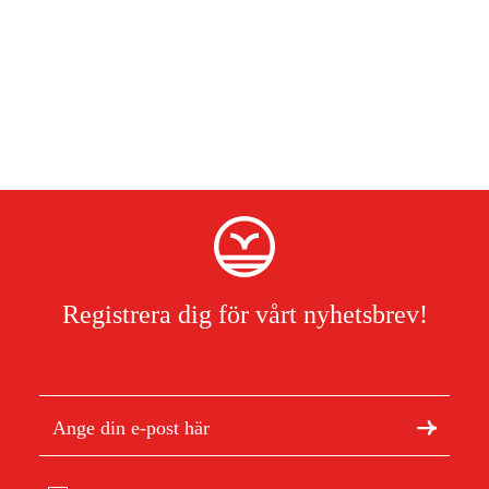
Spänningsreglering
Inverter
Tankvolym
19,2 liter
Bränsleförbrukning
3 l/tim
Ljudnivå max
91 dB
Ljudnivå vid användaren
75 dB
Skyddsklass
IP23
Mått LxBxH
1198x700x721 mm
Vikt
118 kg
Registrera dig för vårt nyhetsbrev!