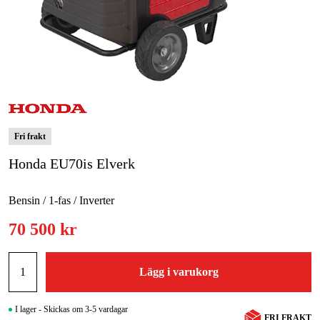
Skog & trädgård
Hem & fritid
Kampanjer
Varumärken
Fri frakt
Honda EU70is Elverk
Artiklar & Guider
Våra varumärken
Bensin / 1-fas / Inverter
Kontakt & Öppettider
70 500 kr
FAQ
Lägg i varukorg
I lager - Skickas om 3-5 vardagar
FRI FRAKT