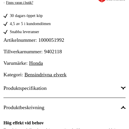
Finns varan i butik?
30 dagars öppet köp
4,5 av 5 i kundomdömen
Snabba leveranser
Artikelnummer
:
1000051992
Tillverkarnummer
:
9402118
Varumärke
:
Honda
Kategori
:
Bensindrivna elverk
Produktspecifikation
Effekt (P), kont.
:
5.5 kW
Produktbeskrivning
Effekt (P), max
:
7 kW
Hög effekt vid behov
Effekt (S), kont.
:
6.8 kVA