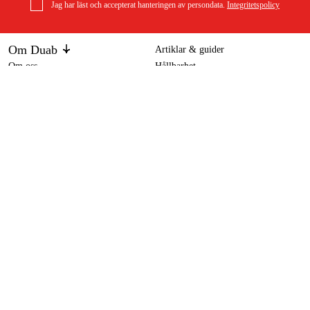
Jag har läst och accepterat hanteringen av persondata.
Integritetspolicy
Om Duab
Artiklar & guider
Om oss
Hållbarhet
Honda EU70is Elverk
Varumärken
70 500 kr
Kundtjänst
Om ditt köp
Köpvillkor
Köpvillkor
Returer & reklamationer
Leverans
Vanliga frågor
Betalning
Retursedel (PDF)
Ladda ner köpvillkor (PDF)
Ångra köp
Tillgänglighetsredogörelse
Kontakt & information
Öppettider
kontakt@duab.se
Södra Vägen 3
383 34 Mönsterås