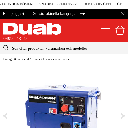
5 I KUNDOMDÖMEN
SNABBA LEVERANSER
30 DAGARS ÖPPET KÖP
4
Se våra aktuella kampanjer.
Kampanj just nu!
0499-143 19
kontakt@duab.se
0499-143 19
Garage & verkstad
/
Elverk
/
Dieseldrivna elverk
|
Privat
Företag
Sverige
Danmark
Maskiner & verktyg
Suomi
Garage & verkstad
Norge
Maskintillbehör & förbrukning
Deutschland
Arbetskläder & skydd
El & bygg