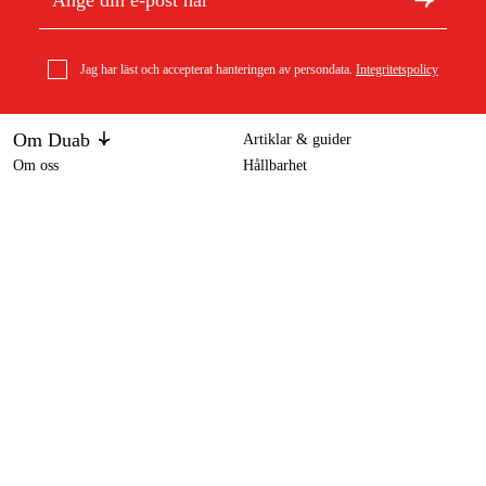
Jag har läst och accepterat hanteringen av persondata.
Integritetspolicy
Om Duab
Artiklar & guider
Om oss
Hållbarhet
Varumärken
Duab-Power Elverk MDG6500S-3 3-fas diesel tystgående
16 995 kr
Kundtjänst
Om ditt köp
Köpvillkor
Köpvillkor
Returer & reklamationer
Leverans
Vanliga frågor
Betalning
Retursedel (PDF)
Ladda ner köpvillkor (PDF)
Ångra köp
Tillgänglighetsredogörelse
Kontakt & information
Öppettider
kontakt@duab.se