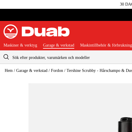
30 DA
Maskiner & verktyg
Garage & verkstad
Maskintillbehör & förbrukning
Varukorg
Hem
/
Garage & verkstad
/
Fordon
/
Tershine Scrubby - Hårschampo & Dus