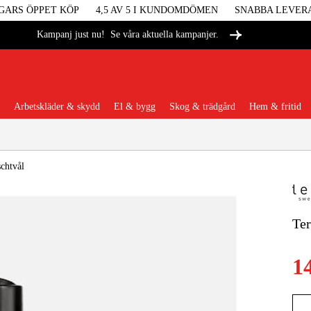
GARS ÖPPET KÖP
4,5 AV 5 I KUNDOMDÖMEN
SNABBA LEVER
Se våra aktuella kampanjer.
Kampanj just nu!
Arbetskläder & skydd
El & bygg
Skog & trädgård
Hem & fritid
Populära kategorier
chtvål
Ter
Maskiner &
1
Maskint
Arbetskl