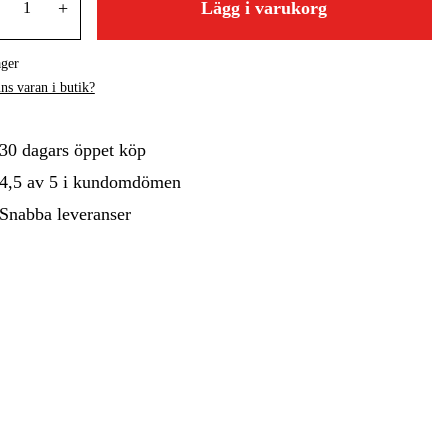
+
Lägg i varukorg
gård
Hem & Fritid
Kampanjer
ager
ns varan i butik?
30 dagars öppet köp
4,5 av 5 i kundomdömen
Snabba leveranser