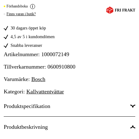
Förhandsboka
FRI FRAKT
Finns varan i butik?
30 dagars öppet köp
4,5 av 5 i kundomdömen
Snabba leveranser
Artikelnummer
:
1000072149
Tillverkarnummer
:
0600910800
Varumärke
:
Bosch
Kategori
:
Kallvattentvättar
Produktspecifikation
Arbetstryck
:
140 bar
Produktbeskrivning
Drivkälla
:
El 230V