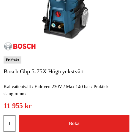
Skog & trädgård
Hem & fritid
Kampanjer
Varumärken
Fri frakt
Artiklar & Guider
Bosch Ghp 5-75X Högtryckstvätt
Våra varumärken
Kallvattentvätt / Eldriven 230V / Max 140 bar / Praktisk
Kontakt & Öppettider
slangtrumma
FAQ
11 955 kr
Boka