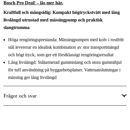
Bosch Pro Deal! – läs mer här.
Effekt
:
2.6 kW
Kraftfull och mångsidig: Kompakt högtryckstvätt med lång
Ljudnivå
:
91 dB(A)
livslängd utrustad med mässingpump och praktisk
slangtrumma
Ljudtrycksnivå
:
77 dB(A)
Maxflöde
:
Höga rengöringsprestanda: Mässingpumpen med kolv i rostfritt
9.5 l/min
stål levererar en idealisk kombination av stor transportmängd
Maxflöde
:
570 l/h
och högt tryck, som ger ett förstklassigt rengöringsresultat
Max. vattentemperatur tilloppsvatten
:
50 °C
Lång livslängd: Stålarmerad gummislang och stora gummihjul
för tuff användning på byggarbetsplatser. Vattenanslutningar i
Högtrycksslang, längd
:
10 m
mässing ger lång livslängd
Kabellängd
:
5 m
Praktisk: metall-teleskophandtag för hög mobilitet. Bekväm och
platsinbesparande slangtrumma
Visa mer
Frågor och svar
Fördelar
Mångsidig: Kan användas både stående och liggande
Flexibel: Tack vare den steglösa tryckinställningen fås alltid det