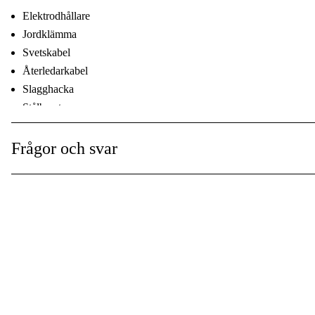
Elektrodhållare
Jordklämma
Svetskabel
Återledarkabel
Slagghacka
Stålborste
Svetsskärm
Frågor och svar