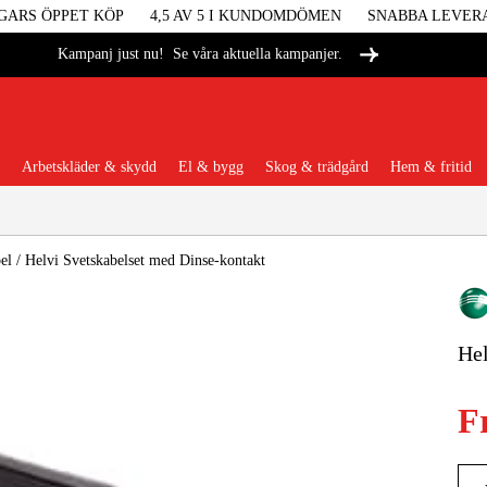
GARS ÖPPET KÖP
4,5 AV 5 I KUNDOMDÖMEN
SNABBA LEVER
Se våra aktuella kampanjer.
Kampanj just nu!
Arbetskläder & skydd
El & bygg
Skog & trädgård
Hem & fritid
Populära kategorier
el
/
Helvi Svetskabelset med Dinse-kontakt
Hel
Maskiner &
F
Maskint
Arbetskl