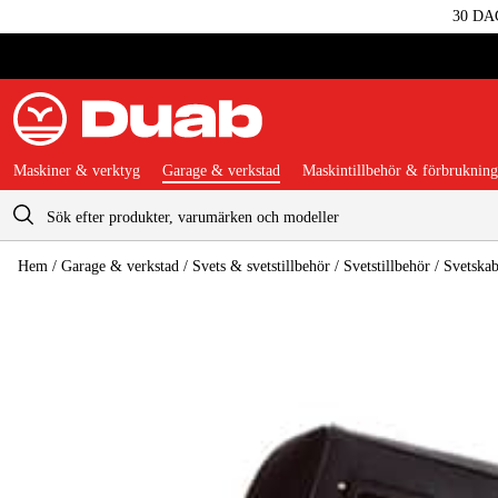
30 DA
Maskiner & verktyg
Garage & verkstad
Maskintillbehör & förbrukning
Varukorg
Hem
/
Garage & verkstad
/
Svets & svetstillbehör
/
Svetstillbehör
/
Svetskab