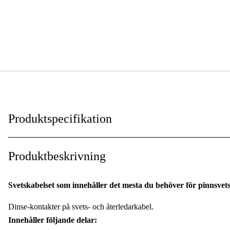
Produktspecifikation
Duab kategorifilter - Svets
:
Produktbeskrivning
För svetstyp
:
Svetskabelset som innehåller det mesta du behöver för pinnsvet
Kontakttyp
:
Dinse-kontakter på svets- och återledarkabel.
Innehåller följande delar: