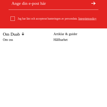
Jag har läst och accepterat hanteringen av persondata.
Integritetspolicy
Om Duab
Artiklar & guider
Om oss
Hållbarhet
Varumärken
Drift-Air Kompressor KN 3/50
3 495 kr
Kundtjänst
Om ditt köp
Köpvillkor
Köpvillkor
Returer & reklamationer
Leverans
Vanliga frågor
Betalning
Retursedel (PDF)
Ladda ner köpvillkor (PDF)
Ångra köp
Tillgänglighetsredogörelse
Kontakt & information
Öppettider