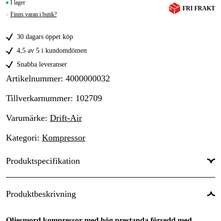
I lager
FRI FRAKT
Finns varan i butik?
30 dagars öppet köp
4,5 av 5 i kundomdömen
Snabba leveranser
Artikelnummer
:
4000000032
Tillverkarnummer
:
102709
Varumärke
:
Drift-Air
Kategori
:
Kompressor
Produktspecifikation
Fri avg. luftmängd
:
245 l/min
Produktbeskrivning
Arbetstryck, max
:
8 bar
Oljesmord kompressor med hög prestanda försedd med