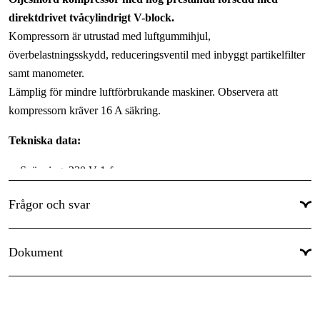
Tankvolym
:
50 l
direktdrivet tvåcylindrigt V-block.
Tankutförande
:
Liggande
Kompressorn är utrustad med luftgummihjul,
överbelastningsskydd, reduceringsventil med inbyggt partikelfilter
Motoreffekt
:
3 hk
samt manometer.
Varvtal
:
2800 rpm
Lämplig för mindre luftförbrukande maskiner. Observera att
kompressorn kräver 16 A säkring.
Driftspänning
:
230 V
Drivkälla
:
El 230V
Tekniska data:
Typ av start
:
Direktstart
Spänning: 230 V 1-fas
Antal luftuttag
:
Säkring: 16 A
1 st
Frågor och svar
Motoreffekt: 3 hk
Visa mer
Varvtal: 2800 rpm
Fri avg. luft: 245 l/min
Dokument
Max arbetstryck: 8 bar
Blocktyp: V
Manual
Antal steg: 1 st
Cylindertyp: Kolv