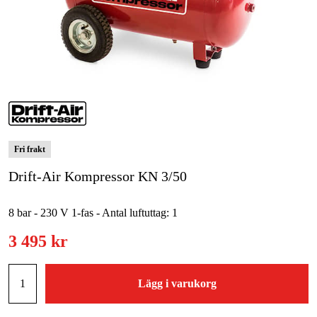
Skog & trädgård
Hem & fritid
Kampanjer
Varumärken
Fri frakt
Artiklar & Guider
Drift-Air Kompressor KN 3/50
Våra varumärken
8 bar - 230 V 1-fas - Antal luftuttag: 1
Kontakt & Öppettider
3 495 kr
FAQ
Lägg i varukorg