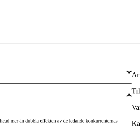
Ar
Ti
7100 rpm
94.1 dB(A)
Va
1.54 kg
ad mer än dubbla effekten av de ledande konkurrenternas
Ka
538 l/m