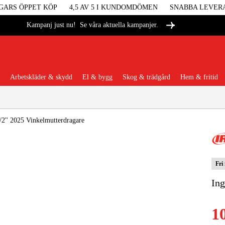
GARS ÖPPET KÖP
4,5 AV 5 I KUNDOMDÖMEN
SNABBA LEVER
Se våra aktuella kampanjer.
Kampanj just nu!
Arbetskläder & skydd
El & bygg
Skog & trädgård
Hem & fritid
Populära kategorier
/2'' 2025 Vinkelmutterdragare
Fri
Maskiner &
Ing
Maskint
1
Arbetskl