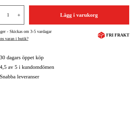
gård
Hem & Fritid
Kampanjer
+
Lägg i varukorg
ager - Skickas om 3-5 vardagar
FRI FRAKT
ns varan i butik?
30 dagars öppet köp
4,5 av 5 i kundomdömen
Snabba leveranser