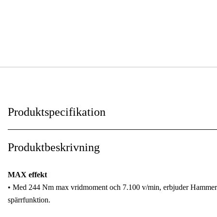
Produktspecifikation
Max varvtal
:
Produktbeskrivning
Ljudnivå
:
MAX effekt
Vikt
:
• Med 244 Nm max vridmoment och 7.100 v/min, erbjuder Hammerhe
spärrfunktion.
Luftförbrukning
: