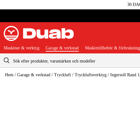
30 DA
Maskiner & verktyg
Garage & verkstad
Maskintillbehör & förbrukning
Varukorg
Hem
/
Garage & verkstad
/
Tryckluft
/
Tryckluftsverktyg
/
Ingersoll Rand 1