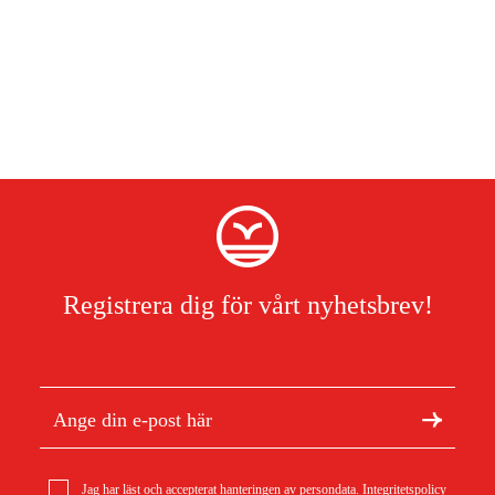
Högt luftflöde:
Cirkulerar luft i hela området.
Föneffekt:
Torkar skonsamt och effektivt tvätten
Pump funktion:
Kraftfull pump som klarar att leda vatten upp till
15 meter vertikalt – fungerar utan golvbrunn.
Tyst drift:
Utformad för att inte störa, bara 41 dB.
Slanganslutning:
Stor vattenbehållare på 6 L.
Upp till 3 års garanti:
Registrera och förläng garantin från 2 till 3
år.
Registrera dig för vårt nyhetsbrev!
Hög avfuktning och högt luftflöde
Wood’s MDX20P avfuktar upp till 20 liter vatten per dygn och är
utvecklad för, och mest effektiv i, uppvärmda miljöer så som
lägenheter, sov- och vardagsrum. Samtidigt som den tar hand om
fukten blåser det kraftiga luftflödet ut varm, torr luft på ovansidan
Jag har läst och accepterat hanteringen av persondata.
Integritetspolicy