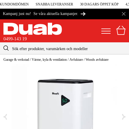
I KUNDOMDÖMEN
SNABBA LEVERANSER
30 DAGARS ÖPPET KÖP
4,5
Se våra aktuella kampanjer.
Kampanj just nu!
0499-143 19
kontakt@duab.se
0499-143 19
Garage & verkstad
/
Värme, kyla & ventilation
/
Avfuktare
/
Woods avfuktare
|
Privat
Företag
Sverige
Danmark
Maskiner & verktyg
Suomi
Garage & verkstad
Norge
Maskintillbehör & förbrukning
Deutschland
Arbetskläder & skydd
El & bygg