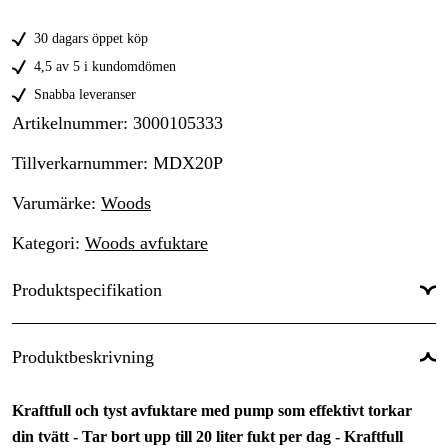
30 dagars öppet köp
4,5 av 5 i kundomdömen
Snabba leveranser
Artikelnummer
:
3000105333
Tillverkarnummer
:
MDX20P
Varumärke
:
Woods
Kategori
:
Woods avfuktare
Produktspecifikation
Avfuktningskapacitet
:
0.83 l/h
Produktbeskrivning
Köldmedium
:
R290
Kraftfull och tyst avfuktare med pump som effektivt torkar
Uppsamlingsbehållare
:
6 l
din tvätt - Tar bort upp till 20 liter fukt per dag - Kraftfull