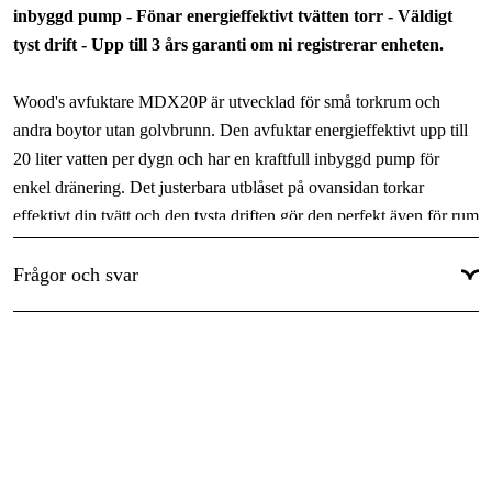
Längd
:
335 mm
inbyggd pump - Fönar energieffektivt tvätten torr - Väldigt
tyst drift - Upp till 3 års garanti om ni registrerar enheten.
Bredd
:
294 mm
Höjd
:
530 mm
Wood's avfuktare MDX20P är utvecklad för små torkrum och
andra boytor utan golvbrunn. Den avfuktar energieffektivt upp till
Vikt
:
14 kg
20 liter vatten per dygn och har en kraftfull inbyggd pump för
enkel dränering. Det justerbara utblåset på ovansidan torkar
effektivt din tvätt och den tysta driften gör den perfekt även för rum
där du ofta vistas i.
Frågor och svar
Wood’s MDX20P har ett tvättbart filter, timer, barnlås och
återstartar efter eventuellt strömavbrott. Registrerar du maskinen får
du 3 års garanti.
Kraftfull och tyst avfuktare med pump som effektivt torkar
din tvätt