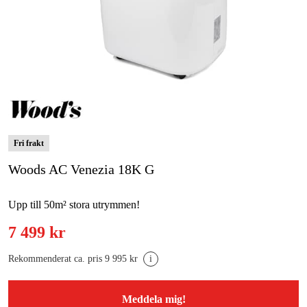
Skog & trädgård
Hem & fritid
Kampanjer
Varumärken
Fri frakt
Artiklar & Guider
Woods AC Venezia 18K G
Våra varumärken
Upp till 50m² stora utrymmen!
Kontakt & Öppettider
7 499 kr
FAQ
Rekommenderat ca. pris 9 995 kr
i
Meddela mig!