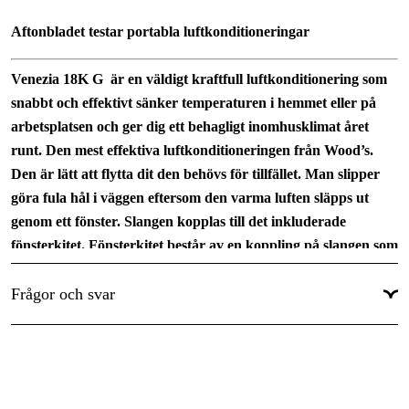
Avfuktningskapacitet
:
52.8 l/24h
Aftonbladet testar portabla luftkonditioneringar
EER klass
:
A
Effekt
:
2 kW
Venezia 18K G är en väldigt kraftfull luftkonditionering som
snabbt och effektivt sänker temperaturen i hemmet eller på
Fläktsteg
:
3
arbetsplatsen och ger dig ett behagligt inomhusklimat året
Inklusive fönsterkit
:
Ja
runt. Den mest effektiva luftkonditioneringen från Wood’s.
Den är lätt att flytta dit den behövs för tillfället. Man slipper
Ljudnivå
:
55 dB(A)
göra fula hål i väggen eftersom den varma luften släpps ut
Passar rum upp till
:
46 m²
genom ett fönster. Slangen kopplas till det inkluderade
Produktstorlek LxBxH
:
376 x 490 x 768 cm
fönsterkitet. Fönsterkitet består av en koppling på slangen som
fästs mot en platta som kan justeras i längd. Med ny teknik
Vikt
:
32 kg
och HFC-fritt kylmedium möter vi EU:s kommande
Frågor och svar
miljödirektiv redan idag.
Passar rum upp till 46 kvadratmeter
Kylkapacitet: 5,2 kW (18.000 BTU)