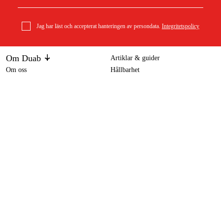
Jag har läst och accepterat hanteringen av persondata.
Integritetspolicy
Om Duab
Artiklar & guider
Om oss
Hållbarhet
Varumärken
Kundtjänst
Om ditt köp
Köpvillkor
Köpvillkor
Returer & reklamationer
Leverans
Vanliga frågor
Betalning
Retursedel (PDF)
Ladda ner köpvillkor (PDF)
Ångra köp
Tillgänglighetsredogörelse
Kontakt & information
Öppettider
kontakt@duab.se