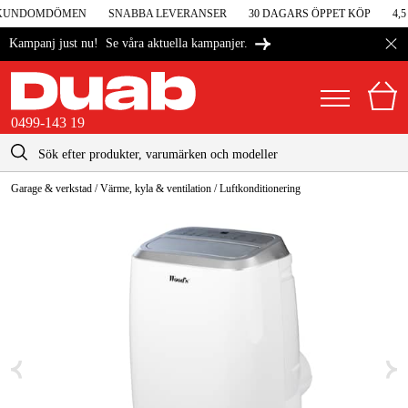
I KUNDOMDÖMEN
SNABBA LEVERANSER
30 DAGARS ÖPPET KÖP
4,5
Se våra aktuella kampanjer.
Kampanj just nu!
0499-143 19
kontakt@duab.se
0499-143 19
Garage & verkstad
/
Värme, kyla & ventilation
/
Luftkonditionering
|
Privat
Företag
Sverige
Danmark
Maskiner & verktyg
Suomi
Garage & verkstad
Norge
Maskintillbehör & förbrukning
Deutschland
Arbetskläder & skydd
El & bygg