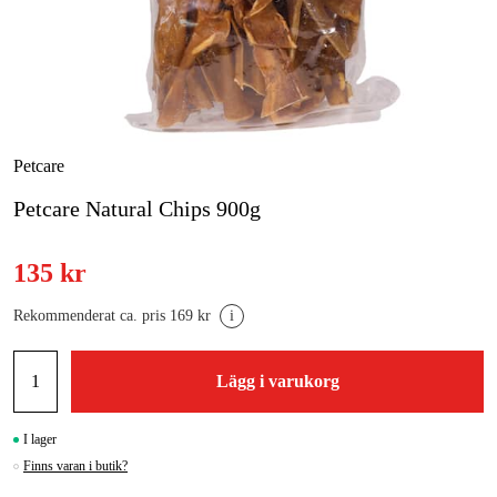
Skog & trädgård
Hem & fritid
Kampanjer
Petcare
Petcare Natural Chips 900g
Varumärken
Artiklar & Guider
135 kr
Våra varumärken
Rekommenderat ca. pris 169 kr
i
Kontakt & Öppettider
Lägg i varukorg
FAQ
I lager
Finns varan i butik?