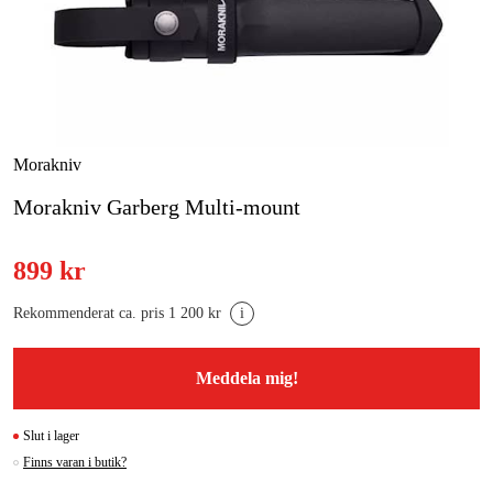
Skog & trädgård
Hem & fritid
Kampanjer
Morakniv
Morakniv Garberg Multi-mount
Varumärken
Artiklar & Guider
899 kr
Våra varumärken
Rekommenderat ca. pris 1 200 kr
i
Kontakt & Öppettider
Meddela mig!
FAQ
Slut i lager
Finns varan i butik?