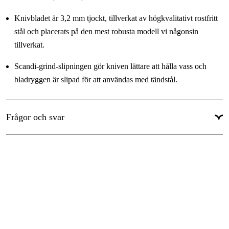
Knivbladet är 3,2 mm tjockt, tillverkat av högkvalitativt rostfritt
stål och placerats på den mest robusta modell vi någonsin
tillverkat.
Scandi-grind-slipningen gör kniven lättare att hålla vass och
bladryggen är slipad för att användas med tändstål.
Knivslidans Multi-Mount är en mångsidig monteringslösning
som gör det möjligt att fästa kniven i stort sett vart du vill och du
Frågor och svar
kan fästa och lossa kniven på bara några sekunder.
Självklart är det också möjligt att ta kniven direkt ur knivslidan
för ännu snabbare användning.
Genomgående tånge: Ja
Stålkvalitet: 4C28N Stainless Steel
Parerstång: Nej