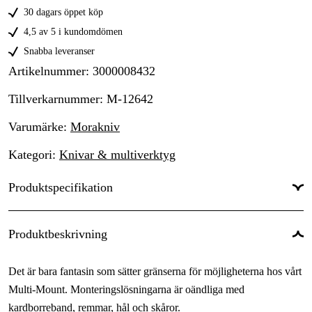
30 dagars öppet köp
4,5 av 5 i kundomdömen
Snabba leveranser
Artikelnummer
:
3000008432
Tillverkarnummer
:
M-12642
Varumärke
:
Morakniv
Kategori
:
Knivar & multiverktyg
Produktspecifikation
Typ av kniv
:
Friluftskniv
Produktbeskrivning
Bladlängd
:
109 mm
Det är bara fantasin som sätter gränserna för möjligheterna hos vårt
Totallängd
:
229 mm
Multi-Mount. Monteringslösningarna är oändliga med
kardborreband, remmar, hål och skåror.