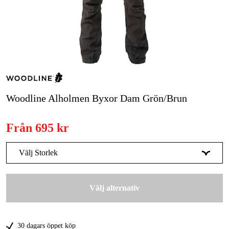
Skog & trädgård
Hem & fritid
Kampanjer
Varumärken
Woodline Alholmen Byxor Dam Grön/Brun
Artiklar & Guider
Från
695 kr
Våra varumärken
Välj Storlek
Kontakt & Öppettider
36
FAQ
695 kr
Välj alternativ
38
695 kr
40
695 kr
30 dagars öppet köp