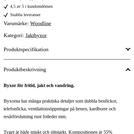
42
695 kr
4,5 av 5 i kundomdömen
44
Snabba leveranser
695 kr
Varumärke
:
Woodline
Kategori
:
Jaktbyxor
Produktspecifikation
Material
:
55% polyester, 35% bomull, 10% nylon
Produktbeskrivning
Fodertyp
:
Fleecefodrad (stretchpaneler)
Byxor för fritid, jakt och vandring.
Fodrad
:
Ja
Stretch
:
Ja
Byxorna har många praktiska detaljer som dubbla benfickor,
telefonficka, ventilationsöppningar på benen, kardborre och
Antal fickor
:
4 st
resårförslutning runt fotleder mm.
Stretch
:
Ja
Tyget är både mjukt och slitstarkt. Kompositionen är 55%
Color
:
Grön