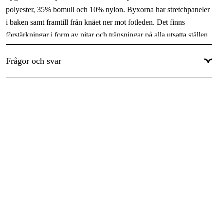
polyester, 35% bomull och 10% nylon. Byxorna har stretchpaneler
Färgton
:
Grön
i baken samt framtill från knäet ner mot fotleden. Det finns
Dam/Herr
:
Dam
förstärkningar i form av nitar och tränsningar på alla utsatta ställen
och runt fotleden finns ett extra slitstarkt oxfordtyg.
Säsonger
:
Höst, Vår
Frågor och svar
Tyst, mjukt och slitstarkt tyg
Höger benficka har dragkedja och lock med magnetstängning
Vänster benficka har lock med magnetstängning
I höger benficka finns en liten ficka för mobiltelefon
Stretchpaneler som är fleecefodrade
Förstärkningar på utsatta ställen
Ventilationsöppningar på benen
55% polyester, 35% bomull och 10% nylon