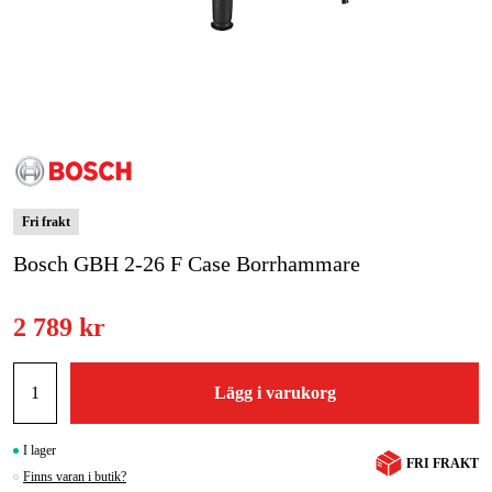
Skog & trädgård
Hem & fritid
Kampanjer
Varumärken
Fri frakt
Artiklar & Guider
Bosch GBH 2-26 F Case Borrhammare
Våra varumärken
2 789 kr
Kontakt & Öppettider
FAQ
Lägg i varukorg
I lager
FRI FRAKT
Finns varan i butik?