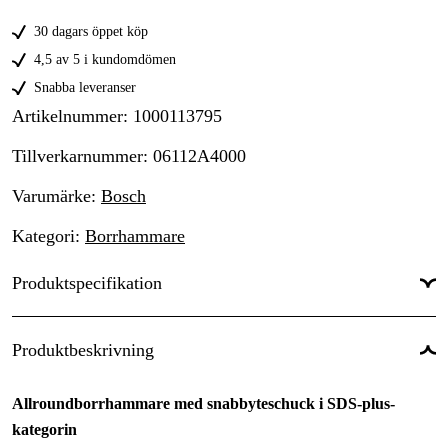
30 dagars öppet köp
4,5 av 5 i kundomdömen
Snabba leveranser
Artikelnummer
:
1000113795
Tillverkarnummer
:
06112A4000
Varumärke
:
Bosch
Kategori
:
Borrhammare
Produktspecifikation
Drifttyp
:
Nätdriven
Produktbeskrivning
Drivkälla
:
El 230V
Allroundborrhammare med snabbyteschuck i SDS-plus-
Driftspänning
:
230 V
kategorin