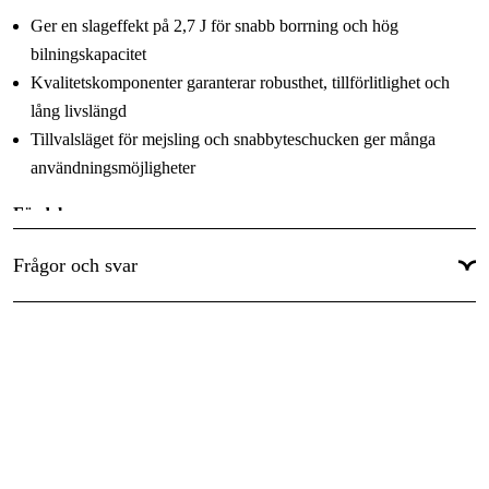
Global Garanti
:
Ja
Ger en slageffekt på 2,7 J för snabb borrning och hög
bilningskapacitet
Kvalitetskomponenter garanterar robusthet, tillförlitlighet och
lång livslängd
Tillvalsläget för mejsling och snabbyteschucken ger många
användningsmöjligheter
Fördelar
Kulhylsan minskar sladdbrotten
Frågor och svar
Vridbar borstplatta ger samma kraft vid höger- och vänstergång
Överlastkopplingen skyddar användare och maskin
Höger-/vänstergång lossar borr som nypt
Steglös vartalsinställning ger ren anborrning
Ställvredet gör oavbrutet arbetet mindre tröttande
Utbyteschucken ger snabba byten mellan slagborrning i betong
och borrning utan slaggenerator i trä och metall