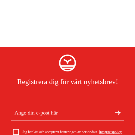
Medföljande tillbehör
Stödhandtag (2602025141)
Hantverkarväska
Djupanslag 210 mm (1613001010)
Maskinduk
Snabbyteschuck (2608572212)
Utbyteschuck SDS-plus (2608572213)
Lämpliga användningsområden
Registrera dig för vårt nyhetsbrev!
Borrning i betong
Borra i järnhaltiga metaller
Borrning i trä
Borra i plast
Borrning i sten
Mejsla i betong
Jag har läst och accepterat hanteringen av persondata.
Integritetspolicy