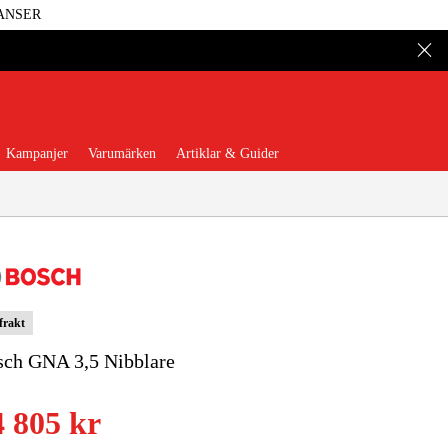
ANSER
Kampanjer
Varumärken
Artiklar & Guider
 frakt
 Verktyg
Garage & Verkstad
sch GNA 3,5 Nibblare
illbehör & Förbrukning
4 805 kr
äder & Skydd
El & Bygg