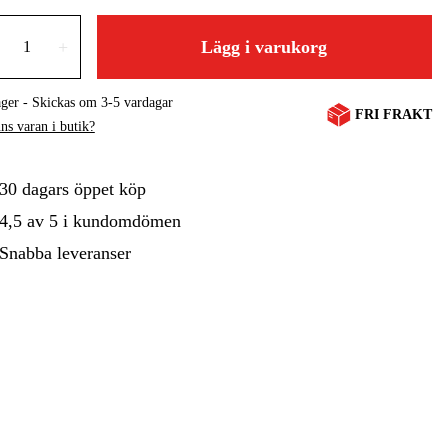
gård
Hem & Fritid
Kampanjer
+
Lägg i varukorg
ager - Skickas om 3-5 vardagar
FRI FRAKT
ns varan i butik?
30 dagars öppet köp
4,5 av 5 i kundomdömen
Snabba leveranser