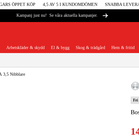
GARS ÖPPET KÖP
4,5 AV 5 I KUNDOMDÖMEN
SNABBA LEVER
Se våra aktuella kampanjer.
Kampanj just nu!
Arbetskläder & skydd
El & bygg
Skog & trädgård
Hem & fritid
Populära kategorier
 3,5 Nibblare
Fri
Maskiner &
Bo
Maskint
1
Arbetskl