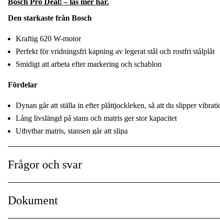
Bosch Pro Deal! – läs mer här.
Driftspänning
:
Den starkaste från Bosch
Användningstyp
:
Kraftig 620 W-motor
Perfekt för vridningsfri kapning av legerat stål och rostfri stålplåt
Global Garanti
:
Smidigt att arbeta efter markering och schablon
Användningsområde
:
Fördelar
Användningsnivå
:
Dynan går att ställa in efter plåttjockleken, så att du slipper vibrat
Lång livslängd på stans och matris ger stor kapacitet
Utbytbar matris, stansen går att slipa
Självbrytande kol
Smidig att hantera, även för vänsterhänta
Frågor och svar
Höjdpunkter
Bosch Heavy Duty Bosch Heavy Duty - effekt, prestanda och slitst
Dokument
Medföljande tillbehör