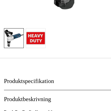
Produktspecifikation
Drifttyp
:
Produktbeskrivning
Drivkälla
: