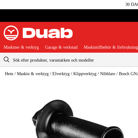
30 DA
Maskiner & verktyg
Garage & verkstad
Maskintillbehör & förbrukning
Varukorg
Hem
/
Maskin & verktyg
/
Elverktyg
/
Klippverktyg
/
Nibblare
/
Bosch GNA