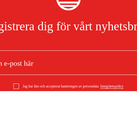
620 W
istrera dig för vårt nyhetsb
340 W
80 dB(A)
80 dB(A)
3 dB
Jag har läst och accepterat hanteringen av persondata.
Integritetspolicy
9 m/s²
bblare
1,5 m/s²
Om ditt köp
Köpvillkor
mationer
Leverans