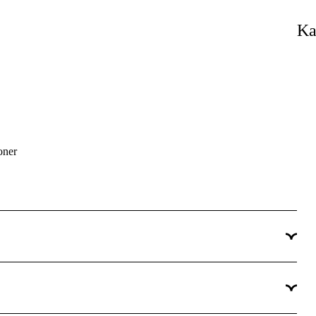
230 V
Ka
Industri & produktion, Verkstad & fordon
Ja
Underhåll & service, Produktion
Professionell
ioner
arkhet på nytt sätt!