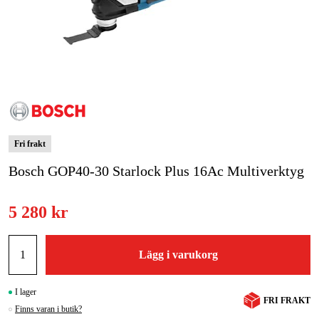
Skog & trädgård
Hem & fritid
Kampanjer
Varumärken
Fri frakt
Artiklar & Guider
Bosch GOP40-30 Starlock Plus 16Ac Multiverktyg
Våra varumärken
5 280 kr
Kontakt & Öppettider
FAQ
Lägg i varukorg
I lager
FRI FRAKT
Finns varan i butik?