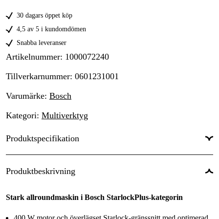
30 dagars öppet köp
4,5 av 5 i kundomdömen
Snabba leveranser
Artikelnummer
:
1000072240
Tillverkarnummer
:
0601231001
Varumärke
:
Bosch
Kategori
:
Multiverktyg
Produktspecifikation
Drifttyp
:
Nätdriven
Produktbeskrivning
Drivkälla
:
El 230V
Stark allroundmaskin i Bosch StarlockPlus-kategorin
Driftspänning
:
230 V
400 W motor och överlägset Starlock-gränssnitt med optimerad