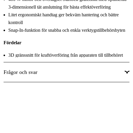
Global Garanti
:
Ja
3-dimensionell tät anslutning för bästa effektöverföring
Litet ergonomiskt handtag ger bekväm hantering och bättre
kontroll
Snap-In-funktion för snabba och enkla verktygstillbehörsbyten
Fördelar
3D gränssnitt för kraftöverföring från apparaten till tillbehöret
Höjdpunkter
Frågor och svar
Bosch Heavy Duty Bosch Heavy Duty - effekt, prestanda och
slitstarkhet på nytt sätt!
Verktygsfritt tillbehörsbyte på 3 sekunder tack vare snap-in-
funktion
Bästa arbetsresultat med konstant hastighet tack vare elektronisk
reglering av hastigheten även under belastning
Bekväm hantering av verktyget tack vare softgrip